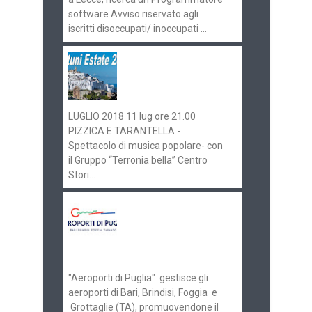
software Avviso riservato agli
iscritti disoccupati/ inoccupati ...
Ostuni Estate 2018:
gli eventi in
programma
LUGLIO 2018 11 lug ore 21.00
PIZZICA E TARANTELLA -
Spettacolo di musica popolare- con
il Gruppo “Terronia bella” Centro
Stori...
Aeroporti di Puglia
ricerca personale per
gli scali di Bari e
Brindisi
"Aeroporti di Puglia" gestisce gli
aeroporti di Bari, Brindisi, Foggia e
Grottaglie (TA), promuovendone il