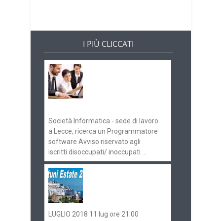
I PIÙ CLICCATI
Offerte di lavoro e
concorsi
Pugliaimpiego
070516
Società Informatica - sede di lavoro
a Lecce, ricerca un Programmatore
software Avviso riservato agli
iscritti disoccupati/ inoccupati ...
Ostuni Estate 2018:
gli eventi in
programma
LUGLIO 2018 11 lug ore 21.00