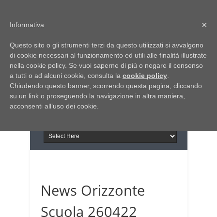
Home
Chi siamo
Contattaci
×
Informativa
Italia Notizie
Questo sito o gli strumenti terzi da questo utilizzati si avvalgono
Giornale di Basilicata
di cookie necessari al funzionamento ed utili alle finalità illustrate
INFORMAPUGLIA
nella cookie policy. Se vuoi saperne di più o negare il consenso
Giornale di Puglia
a tutti o ad alcuni cookie, consulta la
Il portale n.1 del lavoro
cookie policy
.
Chiudendo questo banner, scorrendo questa pagina, cliccando
in Puglia
su un link o proseguendo la navigazione in altra maniera,
acconsenti all’uso dei cookie.
News Orizzonte
Scuola 260422