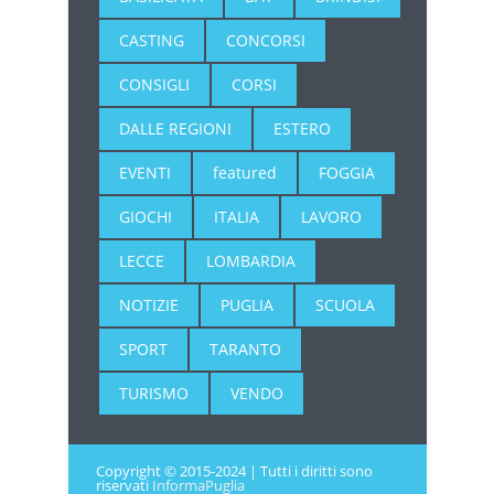
CASTING
CONCORSI
CONSIGLI
CORSI
DALLE REGIONI
ESTERO
EVENTI
featured
FOGGIA
GIOCHI
ITALIA
LAVORO
LECCE
LOMBARDIA
NOTIZIE
PUGLIA
SCUOLA
SPORT
TARANTO
TURISMO
VENDO
Copyright © 2015-2024 | Tutti i diritti sono
riservati
InformaPuglia