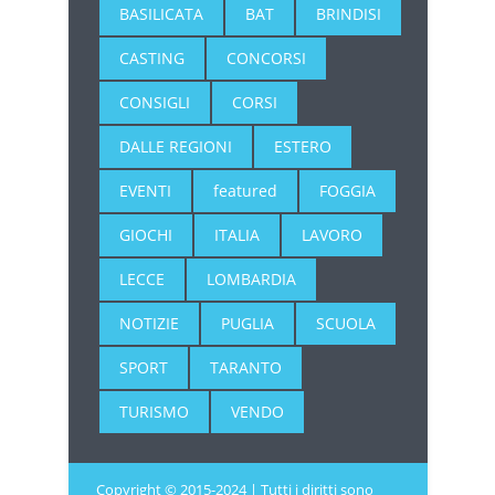
BASILICATA
BAT
BRINDISI
CASTING
CONCORSI
CONSIGLI
CORSI
DALLE REGIONI
ESTERO
EVENTI
featured
FOGGIA
GIOCHI
ITALIA
LAVORO
LECCE
LOMBARDIA
NOTIZIE
PUGLIA
SCUOLA
SPORT
TARANTO
TURISMO
VENDO
Copyright © 2015-2024 | Tutti i diritti sono