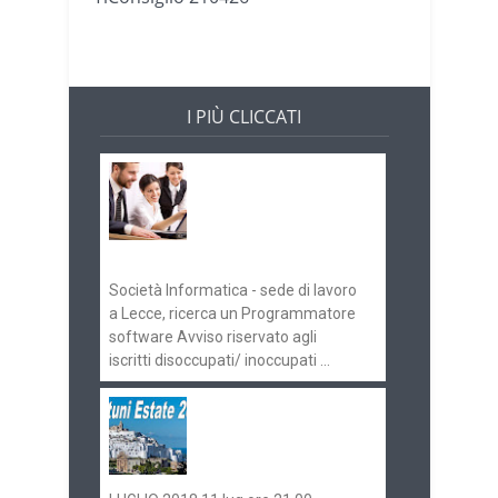
I PIÙ CLICCATI
Offerte di lavoro e
concorsi
Pugliaimpiego
070516
Società Informatica - sede di lavoro
a Lecce, ricerca un Programmatore
software Avviso riservato agli
iscritti disoccupati/ inoccupati ...
Ostuni Estate 2018:
gli eventi in
programma