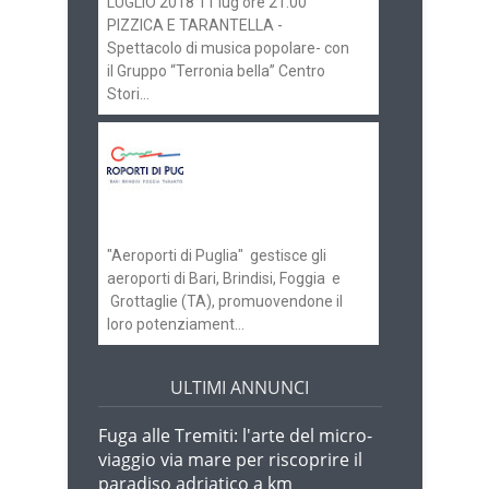
LUGLIO 2018 11 lug ore 21.00
PIZZICA E TARANTELLA -
Spettacolo di musica popolare- con
il Gruppo “Terronia bella” Centro
Stori...
Aeroporti di Puglia
ricerca personale per
gli scali di Bari e
Brindisi
"Aeroporti di Puglia" gestisce gli
aeroporti di Bari, Brindisi, Foggia e
Grottaglie (TA), promuovendone il
loro potenziament...
ULTIMI ANNUNCI
Fuga alle Tremiti: l'arte del micro-
viaggio via mare per riscoprire il
paradiso adriatico a km