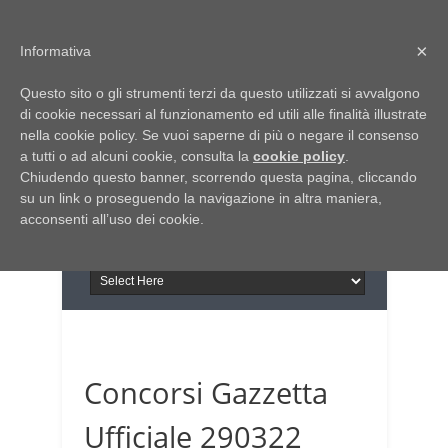
Home
Chi siamo
Contattaci
×
Informativa
Italia Notizie
Questo sito o gli strumenti terzi da questo utilizzati si avvalgono
Giornale di Basilicata
di cookie necessari al funzionamento ed utili alle finalità illustrate
INFORMAPUGLIA
nella cookie policy. Se vuoi saperne di più o negare il consenso
Giornale di Puglia
a tutti o ad alcuni cookie, consulta la
Il portale n.1 del lavoro
cookie policy
.
Chiudendo questo banner, scorrendo questa pagina, cliccando
in Puglia
su un link o proseguendo la navigazione in altra maniera,
acconsenti all’uso dei cookie.
Concorsi Gazzetta
Ufficiale 290322