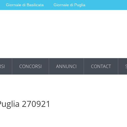
Giornale di Basilicata
Giornale di Puglia
SI
CONCORSI
ANNUNCI
CONTACT
 Puglia 270921