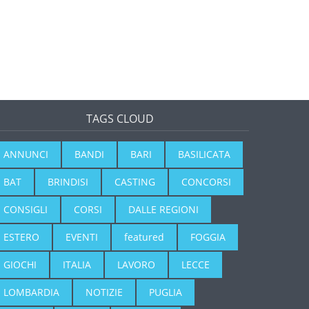
TAGS CLOUD
ANNUNCI
BANDI
BARI
BASILICATA
BAT
BRINDISI
CASTING
CONCORSI
CONSIGLI
CORSI
DALLE REGIONI
ESTERO
EVENTI
featured
FOGGIA
GIOCHI
ITALIA
LAVORO
LECCE
LOMBARDIA
NOTIZIE
PUGLIA