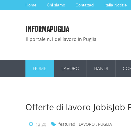
Home
Chi siamo
Contattaci
Italia Notizie
INFORMAPUGLIA
Il portale n.1 del lavoro in Puglia
HOME
LAVORO
BANDI
COR
Offerte di lavoro JobisJob
12:20
featured
,
LAVORO
,
PUGLIA