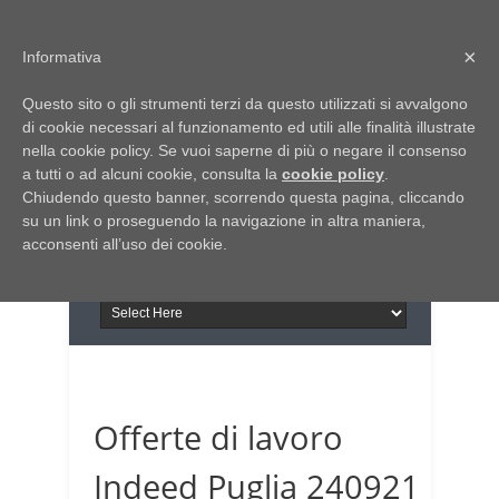
Home
Chi siamo
Contattaci
×
Informativa
Italia Notizie
Questo sito o gli strumenti terzi da questo utilizzati si avvalgono
Giornale di Basilicata
di cookie necessari al funzionamento ed utili alle finalità illustrate
INFORMAPUGLIA
nella cookie policy. Se vuoi saperne di più o negare il consenso
Giornale di Puglia
a tutti o ad alcuni cookie, consulta la
Il portale n.1 del lavoro
cookie policy
.
Chiudendo questo banner, scorrendo questa pagina, cliccando
in Puglia
su un link o proseguendo la navigazione in altra maniera,
acconsenti all’uso dei cookie.
Offerte di lavoro
Indeed Puglia 240921