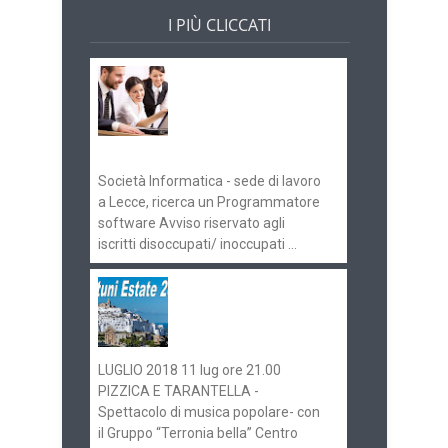
I PIÙ CLICCATI
Offerte di lavoro e
concorsi
Pugliaimpiego
070516
Società Informatica - sede di lavoro
a Lecce, ricerca un Programmatore
software Avviso riservato agli
iscritti disoccupati/ inoccupati ...
Ostuni Estate 2018:
gli eventi in
programma
LUGLIO 2018 11 lug ore 21.00
PIZZICA E TARANTELLA -
Spettacolo di musica popolare- con
il Gruppo “Terronia bella” Centro