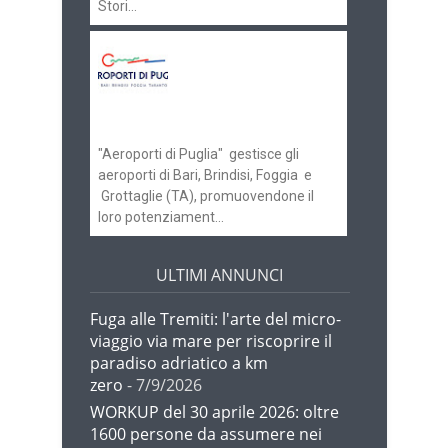
Stori...
Aeroporti di Puglia
ricerca personale per
gli scali di Bari e
Brindisi
"Aeroporti di Puglia" gestisce gli
aeroporti di Bari, Brindisi, Foggia e
Grottaglie (TA), promuovendone il
loro potenziament...
ULTIMI ANNUNCI
Fuga alle Tremiti: l'arte del micro-
viaggio via mare per riscoprire il
paradiso adriatico a km
zero
- 7/9/2026
WORKUP del 30 aprile 2026: oltre
1600 persone da assumere nei