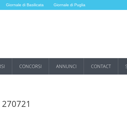
Giornale di Basilicata
Giornale di Puglia
SI
CONCORSI
ANNUNCI
CONTACT
e 270721