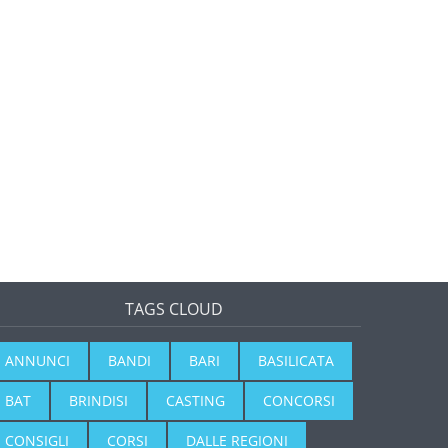
TAGS CLOUD
ANNUNCI
BANDI
BARI
BASILICATA
BAT
BRINDISI
CASTING
CONCORSI
CONSIGLI
CORSI
DALLE REGIONI