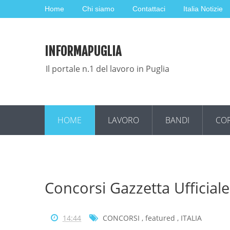
Home
Chi siamo
Contattaci
Italia Notizie
INFORMAPUGLIA
Il portale n.1 del lavoro in Puglia
HOME
LAVORO
BANDI
COR
Concorsi Gazzetta Ufficial
14:44
CONCORSI
,
featured
,
ITALIA