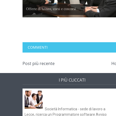
Offerte di lavoro, corsi e concorsi...
COMMENTI
Post più recente
H
I PIÙ CLICCATI
Offerte di lavoro e concorsi
Pugliaimpiego 070516
Società Informatica - sede di lavoro a
Lecce, ricerca un Programmatore software Avviso