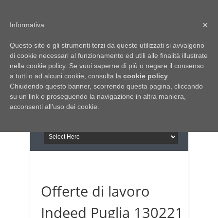
Home
Chi siamo
Contattaci
×
Informativa
Italia Notizie
Questo sito o gli strumenti terzi da questo utilizzati si avvalgono
Giornale di Basilicata
di cookie necessari al funzionamento ed utili alle finalità illustrate
INFORMAPUGLIA
nella cookie policy. Se vuoi saperne di più o negare il consenso
Giornale di Puglia
a tutti o ad alcuni cookie, consulta la
Il portale n.1 del lavoro
cookie policy
.
Chiudendo questo banner, scorrendo questa pagina, cliccando
in Puglia
su un link o proseguendo la navigazione in altra maniera,
acconsenti all’uso dei cookie.
Offerte di lavoro
Indeed Puglia 130221