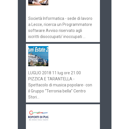
Pugliaimpiego
070516
Società Informatica - sede di lavoro
a Lecce, ricerca un Programmatore
software Avviso riservato agli
iscritti disoccupati/ inoccupati ...
Ostuni Estate 2018:
gli eventi in
programma
LUGLIO 2018 11 lug ore 21.00
PIZZICA E TARANTELLA -
Spettacolo di musica popolare- con
il Gruppo “Terronia bella” Centro
Stori...
Aeroporti di Puglia
ricerca personale per
gli scali di Bari e
Brindisi