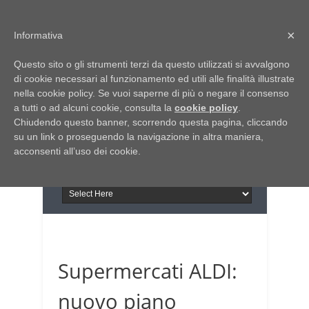
Home
Chi siamo
Contattaci
×
Informativa
Italia Notizie
Questo sito o gli strumenti terzi da questo utilizzati si avvalgono
Giornale di Basilicata
di cookie necessari al funzionamento ed utili alle finalità illustrate
INFORMAPUGLIA
nella cookie policy. Se vuoi saperne di più o negare il consenso
Giornale di Puglia
a tutti o ad alcuni cookie, consulta la
Il portale n.1 del lavoro
cookie policy
.
Chiudendo questo banner, scorrendo questa pagina, cliccando
in Puglia
su un link o proseguendo la navigazione in altra maniera,
acconsenti all’uso dei cookie.
Supermercati ALDI:
nuovo piano