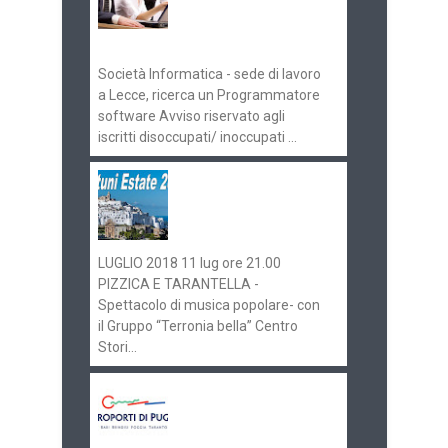
Pugliaimpiego
070516
Società Informatica - sede di lavoro
a Lecce, ricerca un Programmatore
software Avviso riservato agli
iscritti disoccupati/ inoccupati ...
Ostuni Estate 2018:
gli eventi in
programma
LUGLIO 2018 11 lug ore 21.00
PIZZICA E TARANTELLA -
Spettacolo di musica popolare- con
il Gruppo “Terronia bella” Centro
Stori...
Aeroporti di Puglia
ricerca personale per
gli scali di Bari e