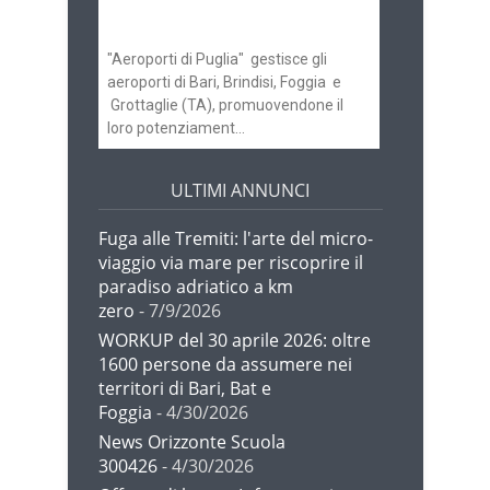
Brindisi
"Aeroporti di Puglia" gestisce gli
aeroporti di Bari, Brindisi, Foggia e
Grottaglie (TA), promuovendone il
loro potenziament...
ULTIMI ANNUNCI
Fuga alle Tremiti: l'arte del micro-
viaggio via mare per riscoprire il
paradiso adriatico a km
zero
- 7/9/2026
WORKUP del 30 aprile 2026: oltre
1600 persone da assumere nei
territori di Bari, Bat e
Foggia
- 4/30/2026
News Orizzonte Scuola
300426
- 4/30/2026