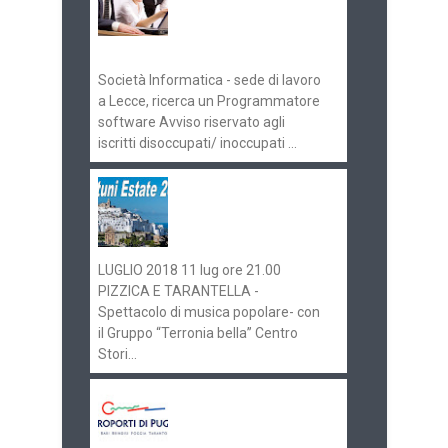
Pugliaimpiego
070516
Società Informatica - sede di lavoro
a Lecce, ricerca un Programmatore
software Avviso riservato agli
iscritti disoccupati/ inoccupati ...
Ostuni Estate 2018:
gli eventi in
programma
LUGLIO 2018 11 lug ore 21.00
PIZZICA E TARANTELLA -
Spettacolo di musica popolare- con
il Gruppo “Terronia bella” Centro
Stori...
Aeroporti di Puglia
ricerca personale per
gli scali di Bari e