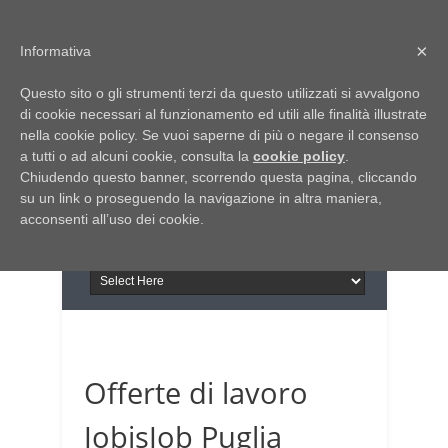
Home
Chi siamo
Contattaci
×
Informativa
Italia Notizie
Questo sito o gli strumenti terzi da questo utilizzati si avvalgono
Giornale di Basilicata
di cookie necessari al funzionamento ed utili alle finalità illustrate
INFORMAPUGLIA
nella cookie policy. Se vuoi saperne di più o negare il consenso
Giornale di Puglia
a tutti o ad alcuni cookie, consulta la
Il portale n.1 del lavoro
cookie policy
.
Chiudendo questo banner, scorrendo questa pagina, cliccando
in Puglia
su un link o proseguendo la navigazione in altra maniera,
acconsenti all’uso dei cookie.
Offerte di lavoro
JobisJob Puglia