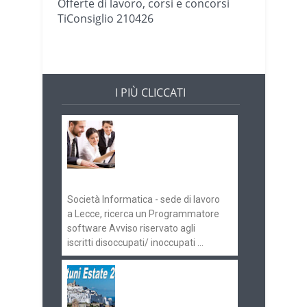
Offerte di lavoro, corsi e concorsi
TiConsiglio 210426
I PIÙ CLICCATI
Offerte di lavoro e
concorsi
Pugliaimpiego
070516
Società Informatica - sede di lavoro
a Lecce, ricerca un Programmatore
software Avviso riservato agli
iscritti disoccupati/ inoccupati ...
Ostuni Estate 2018:
gli eventi in
programma