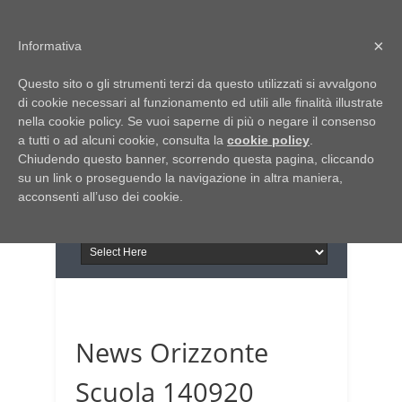
Home
Chi siamo
Contattaci
×
Informativa
Italia Notizie
Questo sito o gli strumenti terzi da questo utilizzati si avvalgono
Giornale di Basilicata
di cookie necessari al funzionamento ed utili alle finalità illustrate
INFORMAPUGLIA
nella cookie policy. Se vuoi saperne di più o negare il consenso
Giornale di Puglia
a tutti o ad alcuni cookie, consulta la
Il portale n.1 del lavoro
cookie policy
.
Chiudendo questo banner, scorrendo questa pagina, cliccando
in Puglia
su un link o proseguendo la navigazione in altra maniera,
acconsenti all’uso dei cookie.
News Orizzonte
Scuola 140920