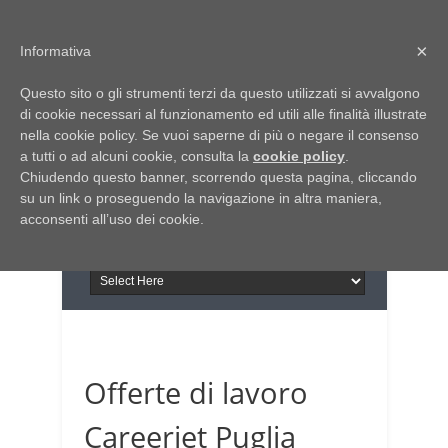
Home
Chi siamo
Contattaci
×
Informativa
Italia Notizie
Questo sito o gli strumenti terzi da questo utilizzati si avvalgono
Giornale di Basilicata
di cookie necessari al funzionamento ed utili alle finalità illustrate
INFORMAPUGLIA
nella cookie policy. Se vuoi saperne di più o negare il consenso
Giornale di Puglia
a tutti o ad alcuni cookie, consulta la
Il portale n.1 del lavoro
cookie policy
.
Chiudendo questo banner, scorrendo questa pagina, cliccando
in Puglia
su un link o proseguendo la navigazione in altra maniera,
acconsenti all’uso dei cookie.
Offerte di lavoro
Careerjet Puglia