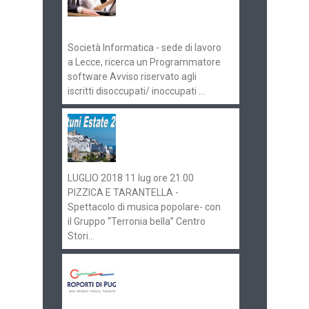
Pugliaimpiego
070516
Società Informatica - sede di lavoro
a Lecce, ricerca un Programmatore
software Avviso riservato agli
iscritti disoccupati/ inoccupati ...
Ostuni Estate 2018:
gli eventi in
programma
LUGLIO 2018 11 lug ore 21.00
PIZZICA E TARANTELLA -
Spettacolo di musica popolare- con
il Gruppo “Terronia bella” Centro
Stori...
Aeroporti di Puglia
ricerca personale per
gli scali di Bari e