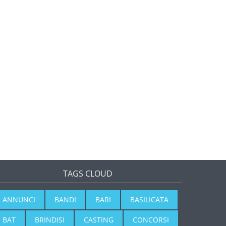
TAGS CLOUD
ANNUNCI
BANDI
BARI
BASILICATA
BAT
BRINDISI
CASTING
CONCORSI