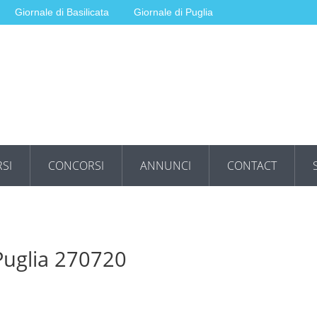
Giornale di Basilicata
Giornale di Puglia
SI
CONCORSI
ANNUNCI
CONTACT
 Puglia 270720