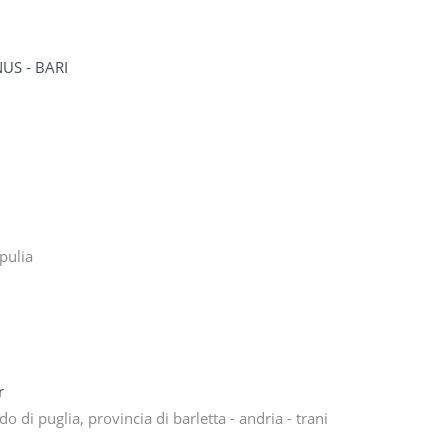
US - BARI
Apulia
er
 di puglia, provincia di barletta - andria - trani