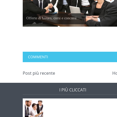
Offerte di lavoro, corsi e concorsi...
COMMENTI
Post più recente
H
I PIÙ CLICCATI
Offerte di lavoro e concorsi
Pugliaimpiego 070516