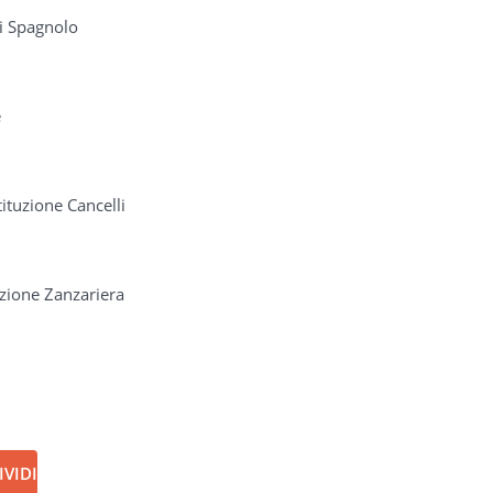
Di Spagnolo
e
ituzione Cancelli
lazione Zanzariera
VIDI