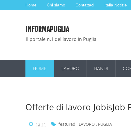
Home
Chi siamo
Contattaci
Italia Notizie
INFORMAPUGLIA
Il portale n.1 del lavoro in Puglia
HOME
LAVORO
BANDI
COR
Offerte di lavoro JobisJob
12:11
featured
,
LAVORO
,
PUGLIA