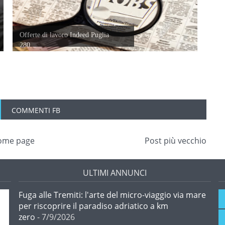
Offerte di lavoro Indeed Puglia
280...
COMMENTI FB
ome page
Post più vecchio
ULTIMI ANNUNCI
Fuga alle Tremiti: l'arte del micro-viaggio via mare
per riscoprire il paradiso adriatico a km
zero
- 7/9/2026