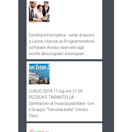
Offerte di lavoro e
concorsi
Pugliaimpiego
070516
Società Informatica - sede di lavoro
a Lecce, ricerca un Programmatore
software Avviso riservato agli
iscritti disoccupati/ inoccupati ...
Ostuni Estate 2018:
gli eventi in
programma
LUGLIO 2018 11 lug ore 21.00
PIZZICA E TARANTELLA -
Spettacolo di musica popolare- con
il Gruppo “Terronia bella” Centro
Stori...
Aeroporti di Puglia