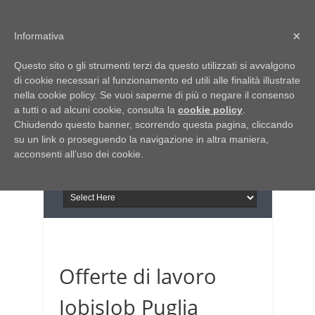
Home
Chi siamo
Contattaci
×
Informativa
Italia Notizie
Questo sito o gli strumenti terzi da questo utilizzati si avvalgono
Giornale di Basilicata
di cookie necessari al funzionamento ed utili alle finalità illustrate
INFORMAPUGLIA
nella cookie policy. Se vuoi saperne di più o negare il consenso
Giornale di Puglia
a tutti o ad alcuni cookie, consulta la
Il portale n.1 del lavoro
cookie policy
.
Chiudendo questo banner, scorrendo questa pagina, cliccando
in Puglia
su un link o proseguendo la navigazione in altra maniera,
acconsenti all’uso dei cookie.
Offerte di lavoro
JobisJob Puglia