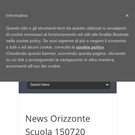
Home
Chi siamo
Contattaci
×
Informativa
Italia Notizie
Questo sito o gli strumenti terzi da questo utilizzati si avvalgono
Giornale di Basilicata
di cookie necessari al funzionamento ed utili alle finalità illustrate
INFORMAPUGLIA
nella cookie policy. Se vuoi saperne di più o negare il consenso
Giornale di Puglia
a tutti o ad alcuni cookie, consulta la
Il portale n.1 del lavoro
cookie policy
.
Chiudendo questo banner, scorrendo questa pagina, cliccando
in Puglia
su un link o proseguendo la navigazione in altra maniera,
acconsenti all’uso dei cookie.
News Orizzonte
Scuola 150720