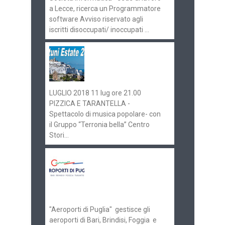
a Lecce, ricerca un Programmatore
software Avviso riservato agli
iscritti disoccupati/ inoccupati ...
Ostuni Estate 2018:
gli eventi in
programma
LUGLIO 2018 11 lug ore 21.00
PIZZICA E TARANTELLA -
Spettacolo di musica popolare- con
il Gruppo “Terronia bella” Centro
Stori...
Aeroporti di Puglia
ricerca personale per
gli scali di Bari e
Brindisi
"Aeroporti di Puglia" gestisce gli
aeroporti di Bari, Brindisi, Foggia e