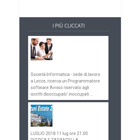
I PIÙ CLICCATI
Offerte di lavoro e
concorsi
Pugliaimpiego
070516
Società Informatica - sede di lavoro
a Lecce, ricerca un Programmatore
software Avviso riservato agli
iscritti disoccupati/ inoccupati ...
Ostuni Estate 2018:
gli eventi in
programma
LUGLIO 2018 11 lug ore 21.00