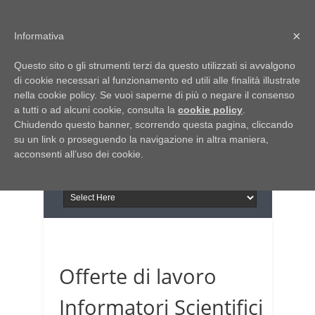
Home
Chi siamo
Contattaci
×
Informativa
Italia Notizie
Questo sito o gli strumenti terzi da questo utilizzati si avvalgono
Giornale di Basilicata
di cookie necessari al funzionamento ed utili alle finalità illustrate
INFORMAPUGLIA
nella cookie policy. Se vuoi saperne di più o negare il consenso
Giornale di Puglia
a tutti o ad alcuni cookie, consulta la
Il portale n.1 del lavoro
cookie policy
.
Chiudendo questo banner, scorrendo questa pagina, cliccando
in Puglia
su un link o proseguendo la navigazione in altra maniera,
acconsenti all’uso dei cookie.
Offerte di lavoro
Informatori Scientifici