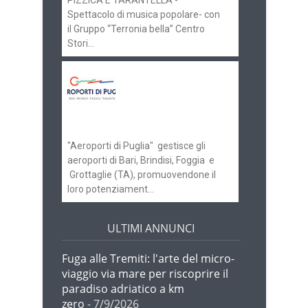
PIZZICA E TARANTELLA -
Spettacolo di musica popolare- con
il Gruppo “Terronia bella” Centro
Stori...
Aeroporti di Puglia
ricerca personale per
gli scali di Bari e
Brindisi
"Aeroporti di Puglia" gestisce gli
aeroporti di Bari, Brindisi, Foggia e
Grottaglie (TA), promuovendone il
loro potenziament...
ULTIMI ANNUNCI
Fuga alle Tremiti: l'arte del micro-
viaggio via mare per riscoprire il
paradiso adriatico a km
zero
- 7/9/2026