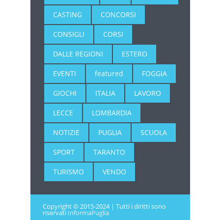
CASTING
CONCORSI
CONSIGLI
CORSI
DALLE REGIONI
ESTERO
EVENTI
featured
FOGGIA
GIOCHI
ITALIA
LAVORO
LECCE
LOMBARDIA
NOTIZIE
PUGLIA
SCUOLA
SPORT
TARANTO
TURISMO
VENDO
Copyright © 2015-2024 | Tutti i diritti sono
riservati
InformaPuglia