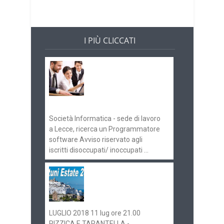
I PIÙ CLICCATI
Offerte di lavoro e
concorsi
Pugliaimpiego
070516
Società Informatica - sede di lavoro
a Lecce, ricerca un Programmatore
software Avviso riservato agli
iscritti disoccupati/ inoccupati ...
Ostuni Estate 2018:
gli eventi in
programma
LUGLIO 2018 11 lug ore 21.00
PIZZICA E TARANTELLA -