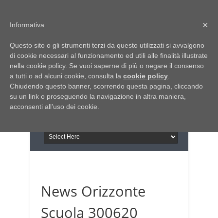
Home
Chi siamo
Contattaci
×
Informativa
Italia Notizie
Questo sito o gli strumenti terzi da questo utilizzati si avvalgono
Giornale di Basilicata
di cookie necessari al funzionamento ed utili alle finalità illustrate
INFORMAPUGLIA
nella cookie policy. Se vuoi saperne di più o negare il consenso
Giornale di Puglia
a tutti o ad alcuni cookie, consulta la
Il portale n.1 del lavoro
cookie policy
.
Chiudendo questo banner, scorrendo questa pagina, cliccando
in Puglia
su un link o proseguendo la navigazione in altra maniera,
acconsenti all’uso dei cookie.
News Orizzonte
Scuola 300620