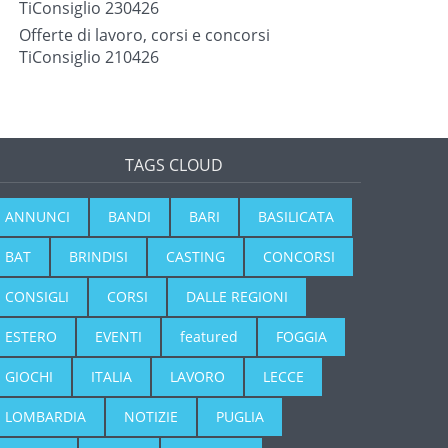
TiConsiglio 230426
Offerte di lavoro, corsi e concorsi
TiConsiglio 210426
TAGS CLOUD
ANNUNCI
BANDI
BARI
BASILICATA
BAT
BRINDISI
CASTING
CONCORSI
CONSIGLI
CORSI
DALLE REGIONI
ESTERO
EVENTI
featured
FOGGIA
GIOCHI
ITALIA
LAVORO
LECCE
LOMBARDIA
NOTIZIE
PUGLIA