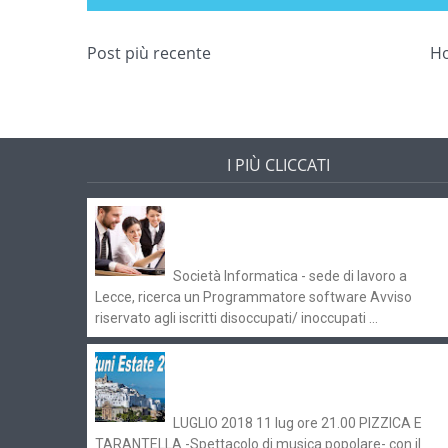
Post più recente
H
I PIÙ CLICCATI
Offerte di lavoro e concorsi
Pugliaimpiego 070516
Società Informatica - sede di lavoro a
Lecce, ricerca un Programmatore software Avviso
riservato agli iscritti disoccupati/ inoccupati ...
Ostuni Estate 2018: gli eventi in
programma
LUGLIO 2018 11 lug ore 21.00 PIZZICA E
TARANTELLA -Spettacolo di musica popolare- con il