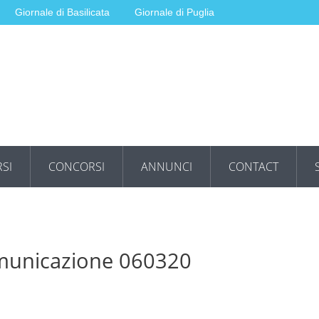
Giornale di Basilicata
Giornale di Puglia
SI
CONCORSI
ANNUNCI
CONTACT
omunicazione 060320