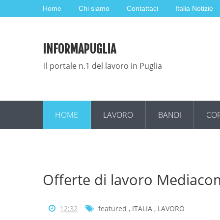
Home
Chi siamo
Contattaci
Italia Notizie
INFORMAPUGLIA
Il portale n.1 del lavoro in Puglia
HOME
LAVORO
BANDI
COR
Offerte di lavoro Mediac
12:32
featured
,
ITALIA
,
LAVORO