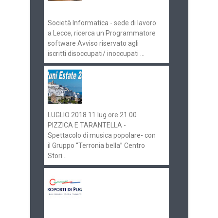
070516
Società Informatica - sede di lavoro
a Lecce, ricerca un Programmatore
software Avviso riservato agli
iscritti disoccupati/ inoccupati ...
Ostuni Estate 2018:
gli eventi in
programma
LUGLIO 2018 11 lug ore 21.00
PIZZICA E TARANTELLA -
Spettacolo di musica popolare- con
il Gruppo “Terronia bella” Centro
Stori...
Aeroporti di Puglia
ricerca personale per
gli scali di Bari e
Brindisi