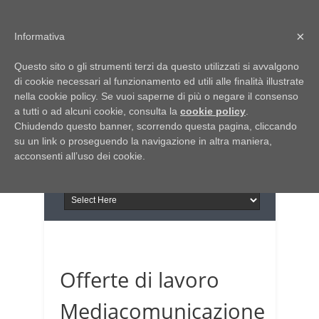
Home
Chi siamo
Contattaci
×
Informativa
Italia Notizie
Questo sito o gli strumenti terzi da questo utilizzati si avvalgono
Giornale di Basilicata
di cookie necessari al funzionamento ed utili alle finalità illustrate
INFORMAPUGLIA
nella cookie policy. Se vuoi saperne di più o negare il consenso
Giornale di Puglia
a tutti o ad alcuni cookie, consulta la
Il portale n.1 del lavoro
cookie policy
.
Chiudendo questo banner, scorrendo questa pagina, cliccando
in Puglia
su un link o proseguendo la navigazione in altra maniera,
acconsenti all’uso dei cookie.
Offerte di lavoro
Mediacomunicazione