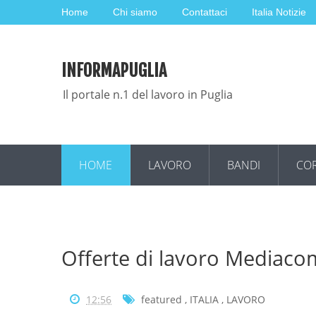
Home
Chi siamo
Contattaci
Italia Notizie
INFORMAPUGLIA
Il portale n.1 del lavoro in Puglia
HOME
LAVORO
BANDI
COR
Offerte di lavoro Mediac
12:56
featured
,
ITALIA
,
LAVORO