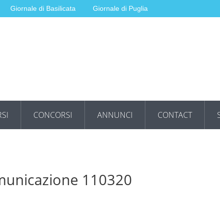
Giornale di Basilicata
Giornale di Puglia
SI
CONCORSI
ANNUNCI
CONTACT
omunicazione 110320