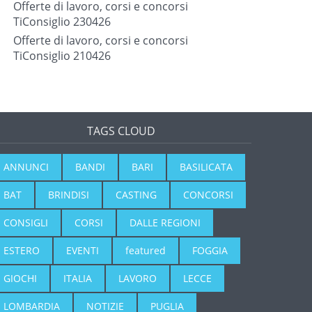
Offerte di lavoro, corsi e concorsi
TiConsiglio 230426
Offerte di lavoro, corsi e concorsi
TiConsiglio 210426
TAGS CLOUD
ANNUNCI
BANDI
BARI
BASILICATA
BAT
BRINDISI
CASTING
CONCORSI
CONSIGLI
CORSI
DALLE REGIONI
ESTERO
EVENTI
featured
FOGGIA
GIOCHI
ITALIA
LAVORO
LECCE
LOMBARDIA
NOTIZIE
PUGLIA