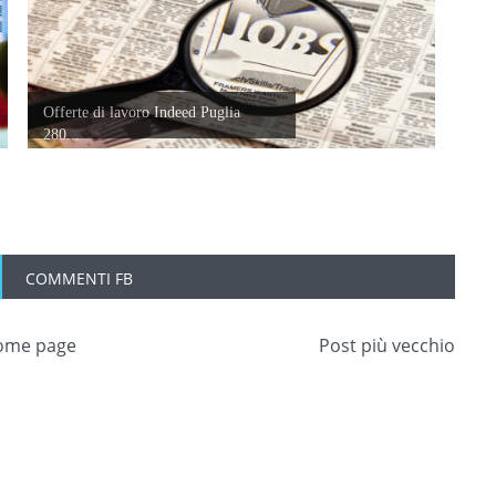
Offerte di lavoro Indeed Puglia
280...
COMMENTI FB
ome page
Post più vecchio