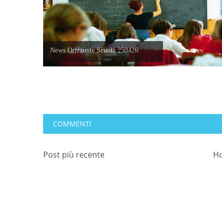
News Orizzonte Scuola 250426
COMMENTI
Post più recente
H