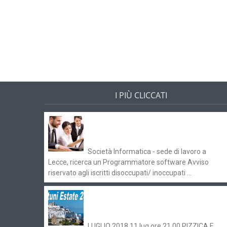
I PIÙ CLICCATI
Offerte di lavoro e concorsi
Pugliaimpiego 070516
Società Informatica - sede di lavoro a
Lecce, ricerca un Programmatore software Avviso
riservato agli iscritti disoccupati/ inoccupati ...
Ostuni Estate 2018: gli eventi in
programma
LUGLIO 2018 11 lug ore 21.00 PIZZICA E