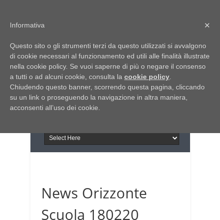
Home
Chi siamo
Contattaci
×
Informativa
Italia Notizie
Questo sito o gli strumenti terzi da questo utilizzati si avvalgono
Giornale di Basilicata
di cookie necessari al funzionamento ed utili alle finalità illustrate
INFORMAPUGLIA
nella cookie policy. Se vuoi saperne di più o negare il consenso
Giornale di Puglia
a tutti o ad alcuni cookie, consulta la
Il portale n.1 del lavoro
cookie policy
.
Chiudendo questo banner, scorrendo questa pagina, cliccando
in Puglia
su un link o proseguendo la navigazione in altra maniera,
acconsenti all’uso dei cookie.
News Orizzonte
Scuola 180220