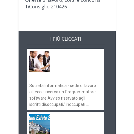
Offerte di lavoro, corsi e concorsi
TiConsiglio 210426
I PIÙ CLICCATI
Offerte di lavoro e
concorsi
Pugliaimpiego
070516
Società Informatica - sede di lavoro
a Lecce, ricerca un Programmatore
software Avviso riservato agli
iscritti disoccupati/ inoccupati ...
Ostuni Estate 2018:
gli eventi in
programma