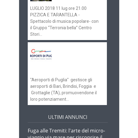
LUGLIO 2018 11 lug ore 21.00
PIZZICA E TARANTELLA -
Spettacolo di musica popolare- con
il Gruppo “Terronia bella” Centro
Stori...
Aeroporti di Puglia
ricerca personale per
gli scali di Bari e
Brindisi
"Aeroporti di Puglia" gestisce gli
aeroporti di Bari, Brindisi, Foggia e
Grottaglie (TA), promuovendone il
loro potenziament...
ULTIMI ANNUNCI
Fuga alle Tremiti: l'arte del micro-
viaggio via mare per riscoprire il