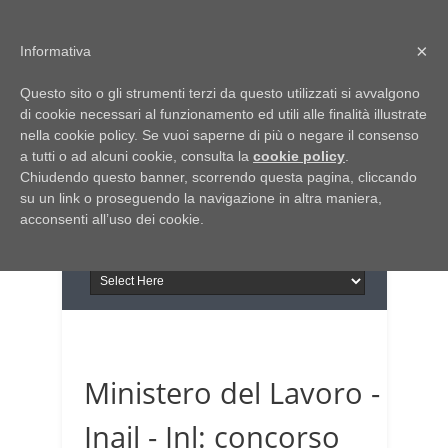
Home
Chi siamo
Contattaci
×
Informativa
Italia Notizie
Questo sito o gli strumenti terzi da questo utilizzati si avvalgono
Giornale di Basilicata
di cookie necessari al funzionamento ed utili alle finalità illustrate
INFORMAPUGLIA
nella cookie policy. Se vuoi saperne di più o negare il consenso
Giornale di Puglia
a tutti o ad alcuni cookie, consulta la
Il portale n.1 del lavoro
cookie policy
.
Chiudendo questo banner, scorrendo questa pagina, cliccando
in Puglia
su un link o proseguendo la navigazione in altra maniera,
acconsenti all’uso dei cookie.
Ministero del Lavoro -
Inail - Inl: concorso