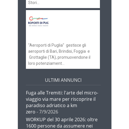
Stori...
Aeroporti di Puglia
ricerca personale per
gli scali di Bari e
Brindisi
"Aeroporti di Puglia" gestisce gli
aeroporti di Bari, Brindisi, Foggia e
Grottaglie (TA), promuovendone il
loro potenziament...
ULTIMI ANNUNCI
Fuga alle Tremiti: l'arte del micro-
viaggio via mare per riscoprire il
paradiso adriatico a km
zero
- 7/9/2026
WORKUP del 30 aprile 2026: oltre
1600 persone da assumere nei