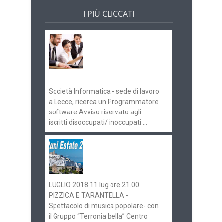
I PIÙ CLICCATI
Offerte di lavoro e
concorsi
Pugliaimpiego
070516
Società Informatica - sede di lavoro
a Lecce, ricerca un Programmatore
software Avviso riservato agli
iscritti disoccupati/ inoccupati ...
Ostuni Estate 2018:
gli eventi in
programma
LUGLIO 2018 11 lug ore 21.00
PIZZICA E TARANTELLA -
Spettacolo di musica popolare- con
il Gruppo “Terronia bella” Centro