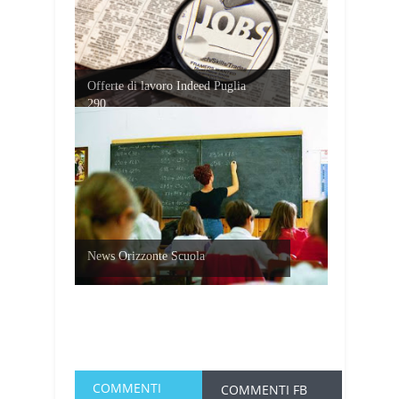
Offerte di lavoro Indeed Puglia
290...
News Orizzonte Scuola
COMMENTI
COMMENTI FB