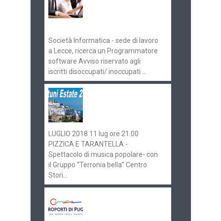
Pugliaimpiego
070516
Società Informatica - sede di lavoro
a Lecce, ricerca un Programmatore
software Avviso riservato agli
iscritti disoccupati/ inoccupati ...
Ostuni Estate 2018:
gli eventi in
programma
LUGLIO 2018 11 lug ore 21.00
PIZZICA E TARANTELLA -
Spettacolo di musica popolare- con
il Gruppo “Terronia bella” Centro
Stori...
Aeroporti di Puglia
ricerca personale per
gli scali di Bari e