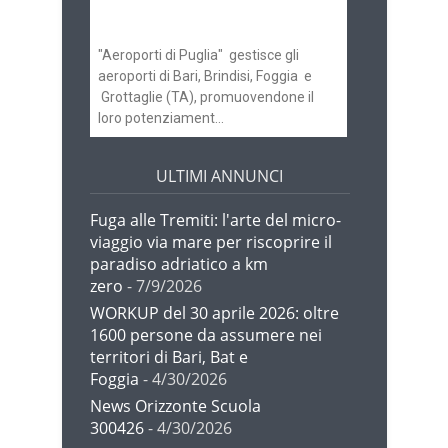
Brindisi
"Aeroporti di Puglia" gestisce gli
aeroporti di Bari, Brindisi, Foggia e
Grottaglie (TA), promuovendone il
loro potenziament...
ULTIMI ANNUNCI
Fuga alle Tremiti: l'arte del micro-
viaggio via mare per riscoprire il
paradiso adriatico a km
zero
- 7/9/2026
WORKUP del 30 aprile 2026: oltre
1600 persone da assumere nei
territori di Bari, Bat e
Foggia
- 4/30/2026
News Orizzonte Scuola
300426
- 4/30/2026