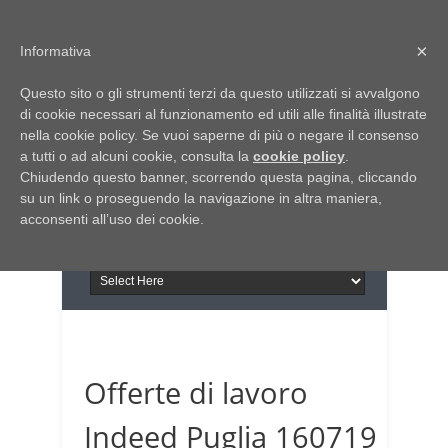
Home
Chi siamo
Contattaci
×
Informativa
Italia Notizie
Questo sito o gli strumenti terzi da questo utilizzati si avvalgono
Giornale di Basilicata
di cookie necessari al funzionamento ed utili alle finalità illustrate
INFORMAPUGLIA
nella cookie policy. Se vuoi saperne di più o negare il consenso
Giornale di Puglia
a tutti o ad alcuni cookie, consulta la
Il portale n.1 del lavoro
cookie policy
.
Chiudendo questo banner, scorrendo questa pagina, cliccando
in Puglia
su un link o proseguendo la navigazione in altra maniera,
acconsenti all’uso dei cookie.
Offerte di lavoro
Indeed Puglia 160719