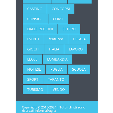
CASTING
CONCORSI
CONSIGLI
CORSI
DALLE REGIONI
ESTERO
EVENTI
featured
FOGGIA
GIOCHI
ITALIA
LAVORO
LECCE
LOMBARDIA
NOTIZIE
PUGLIA
SCUOLA
SPORT
TARANTO
TURISMO
VENDO
Copyright © 2015-2024 | Tutti i diritti sono
riservati
InformaPuglia