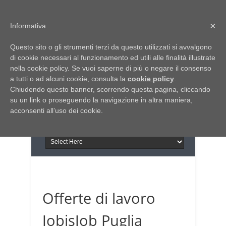
Home
Chi siamo
Contattaci
×
Informativa
Italia Notizie
Questo sito o gli strumenti terzi da questo utilizzati si avvalgono
Giornale di Basilicata
di cookie necessari al funzionamento ed utili alle finalità illustrate
INFORMAPUGLIA
nella cookie policy. Se vuoi saperne di più o negare il consenso
Giornale di Puglia
a tutti o ad alcuni cookie, consulta la
Il portale n.1 del lavoro
cookie policy
.
Chiudendo questo banner, scorrendo questa pagina, cliccando
in Puglia
su un link o proseguendo la navigazione in altra maniera,
acconsenti all’uso dei cookie.
Offerte di lavoro
JobisJob Puglia