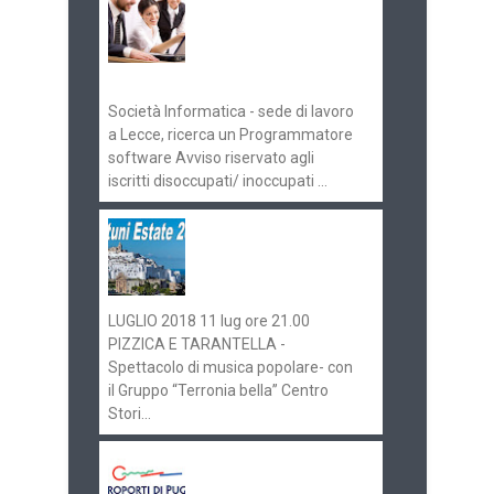
concorsi
Pugliaimpiego
070516
Società Informatica - sede di lavoro
a Lecce, ricerca un Programmatore
software Avviso riservato agli
iscritti disoccupati/ inoccupati ...
Ostuni Estate 2018:
gli eventi in
programma
LUGLIO 2018 11 lug ore 21.00
PIZZICA E TARANTELLA -
Spettacolo di musica popolare- con
il Gruppo “Terronia bella” Centro
Stori...
Aeroporti di Puglia
ricerca personale per