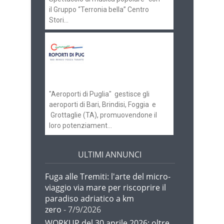
il Gruppo “Terronia bella” Centro
Stori...
Aeroporti di Puglia
ricerca personale per
gli scali di Bari e
Brindisi
"Aeroporti di Puglia" gestisce gli
aeroporti di Bari, Brindisi, Foggia e
Grottaglie (TA), promuovendone il
loro potenziament...
ULTIMI ANNUNCI
Fuga alle Tremiti: l'arte del micro-
viaggio via mare per riscoprire il
paradiso adriatico a km
zero
- 7/9/2026
WORKUP del 30 aprile 2026: oltre