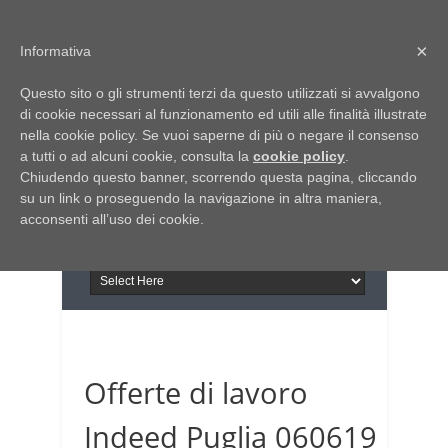
Home
Chi siamo
Contattaci
×
Informativa
Italia Notizie
Questo sito o gli strumenti terzi da questo utilizzati si avvalgono
Giornale di Basilicata
di cookie necessari al funzionamento ed utili alle finalità illustrate
INFORMAPUGLIA
nella cookie policy. Se vuoi saperne di più o negare il consenso
Giornale di Puglia
a tutti o ad alcuni cookie, consulta la
Il portale n.1 del lavoro
cookie policy
.
Chiudendo questo banner, scorrendo questa pagina, cliccando
in Puglia
su un link o proseguendo la navigazione in altra maniera,
acconsenti all’uso dei cookie.
Offerte di lavoro
Indeed Puglia 060619