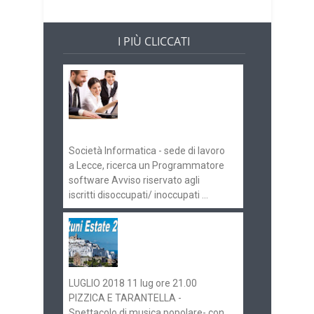
I PIÙ CLICCATI
Offerte di lavoro e
concorsi
Pugliaimpiego
070516
Società Informatica - sede di lavoro
a Lecce, ricerca un Programmatore
software Avviso riservato agli
iscritti disoccupati/ inoccupati ...
Ostuni Estate 2018:
gli eventi in
programma
LUGLIO 2018 11 lug ore 21.00
PIZZICA E TARANTELLA -
Spettacolo di musica popolare- con