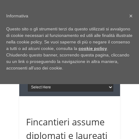
Home
Chi siamo
Contattaci
×
Informativa
Italia Notizie
Questo sito o gli strumenti terzi da questo utilizzati si avvalgono
Giornale di Basilicata
di cookie necessari al funzionamento ed utili alle finalità illustrate
INFORMAPUGLIA
nella cookie policy. Se vuoi saperne di più o negare il consenso
Giornale di Puglia
a tutti o ad alcuni cookie, consulta la
Il portale n.1 del lavoro
cookie policy
.
Chiudendo questo banner, scorrendo questa pagina, cliccando
in Puglia
su un link o proseguendo la navigazione in altra maniera,
acconsenti all’uso dei cookie.
Fincantieri assume
diplomati e laureati