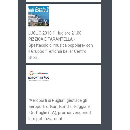
Ostuni Estate 2018:
gli eventi in
programma
LUGLIO 2018 11 lug ore 21.00
PIZZICA E TARANTELLA -
Spettacolo di musica popolare- con
il Gruppo “Terronia bella” Centro
Stori...
Aeroporti di Puglia
ricerca personale per
gli scali di Bari e
Brindisi
"Aeroporti di Puglia" gestisce gli
aeroporti di Bari, Brindisi, Foggia e
Grottaglie (TA), promuovendone il
loro potenziament...