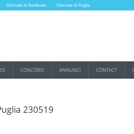
Giornale di Basilicata
Giornale di Puglia
SI
CONCORSI
ANNUNCI
CONTACT
 Puglia 230519