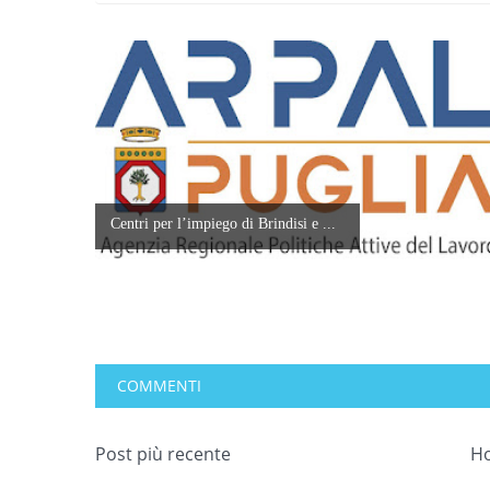
Centri per l’impiego di Brindisi e ...
COMMENTI
Post più recente
H