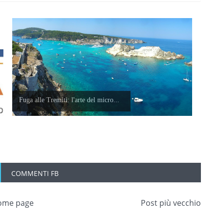
Fuga alle Tremiti: l'arte del micro...
COMMENTI FB
ome page
Post più vecchio