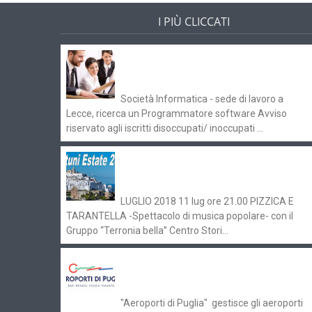
I PIÙ CLICCATI
Offerte di lavoro e concorsi
Pugliaimpiego 070516
Società Informatica - sede di lavoro a
Lecce, ricerca un Programmatore software Avviso
riservato agli iscritti disoccupati/ inoccupati ...
Ostuni Estate 2018: gli eventi in
programma
LUGLIO 2018 11 lug ore 21.00 PIZZICA E
TARANTELLA -Spettacolo di musica popolare- con il
Gruppo “Terronia bella” Centro Stori...
Aeroporti di Puglia ricerca personale
per gli scali di Bari e Brindisi
"Aeroporti di Puglia" gestisce gli aeroporti