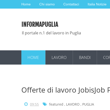
Home
Chi siamo
Contattaci
Italia Notizie
INFORMAPUGLIA
Il portale n.1 del lavoro in Puglia
HOME
LAVORO
BANDI
COR
Offerte di lavoro JobisJob
09:55
featured
,
LAVORO
,
PUGLIA