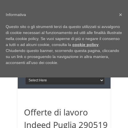
Home
Chi siamo
Contattaci
×
Informativa
Italia Notizie
Questo sito o gli strumenti terzi da questo utilizzati si avvalgono
Giornale di Basilicata
di cookie necessari al funzionamento ed utili alle finalità illustrate
INFORMAPUGLIA
nella cookie policy. Se vuoi saperne di più o negare il consenso
Giornale di Puglia
a tutti o ad alcuni cookie, consulta la
Il portale n.1 del lavoro
cookie policy
.
Chiudendo questo banner, scorrendo questa pagina, cliccando
in Puglia
su un link o proseguendo la navigazione in altra maniera,
acconsenti all’uso dei cookie.
Offerte di lavoro
Indeed Puglia 290519