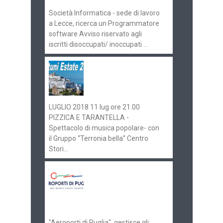
Società Informatica - sede di lavoro
a Lecce, ricerca un Programmatore
software Avviso riservato agli
iscritti disoccupati/ inoccupati ...
Ostuni Estate 2018:
gli eventi in
programma
LUGLIO 2018 11 lug ore 21.00
PIZZICA E TARANTELLA -
Spettacolo di musica popolare- con
il Gruppo “Terronia bella” Centro
Stori...
Aeroporti di Puglia
ricerca personale per
gli scali di Bari e
Brindisi
"Aeroporti di Puglia" gestisce gli