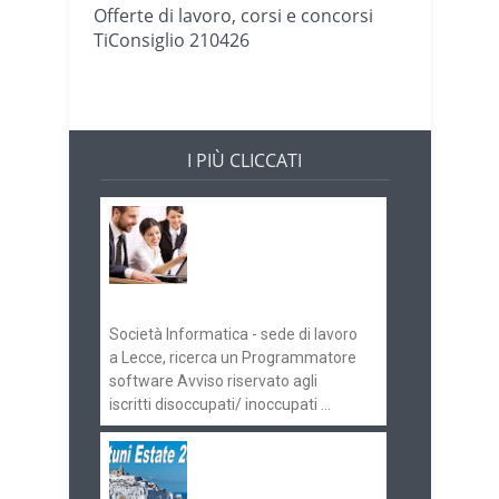
Offerte di lavoro, corsi e concorsi
TiConsiglio 210426
I PIÙ CLICCATI
Offerte di lavoro e
concorsi
Pugliaimpiego
070516
Società Informatica - sede di lavoro
a Lecce, ricerca un Programmatore
software Avviso riservato agli
iscritti disoccupati/ inoccupati ...
Ostuni Estate 2018:
gli eventi in