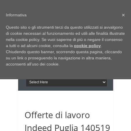
Home
Chi siamo
Contattaci
×
Informativa
Italia Notizie
Questo sito o gli strumenti terzi da questo utilizzati si avvalgono
Giornale di Basilicata
di cookie necessari al funzionamento ed utili alle finalità illustrate
INFORMAPUGLIA
nella cookie policy. Se vuoi saperne di più o negare il consenso
Giornale di Puglia
a tutti o ad alcuni cookie, consulta la
Il portale n.1 del lavoro
cookie policy
.
Chiudendo questo banner, scorrendo questa pagina, cliccando
in Puglia
su un link o proseguendo la navigazione in altra maniera,
acconsenti all’uso dei cookie.
Offerte di lavoro
Indeed Puglia 140519