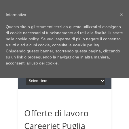
Home
Chi siamo
Contattaci
×
Informativa
Italia Notizie
Questo sito o gli strumenti terzi da questo utilizzati si avvalgono
Giornale di Basilicata
di cookie necessari al funzionamento ed utili alle finalità illustrate
INFORMAPUGLIA
nella cookie policy. Se vuoi saperne di più o negare il consenso
Giornale di Puglia
a tutti o ad alcuni cookie, consulta la
Il portale n.1 del lavoro
cookie policy
.
Chiudendo questo banner, scorrendo questa pagina, cliccando
in Puglia
su un link o proseguendo la navigazione in altra maniera,
acconsenti all’uso dei cookie.
Offerte di lavoro
Careerjet Puglia