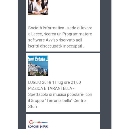
concorsi
Pugliaimpiego
070516
Società Informatica - sede di lavoro
a Lecce, ricerca un Programmatore
software Avviso riservato agli
iscritti disoccupati/ inoccupati ...
Ostuni Estate 2018:
gli eventi in
programma
LUGLIO 2018 11 lug ore 21.00
PIZZICA E TARANTELLA -
Spettacolo di musica popolare- con
il Gruppo “Terronia bella” Centro
Stori...
Aeroporti di Puglia
ricerca personale per