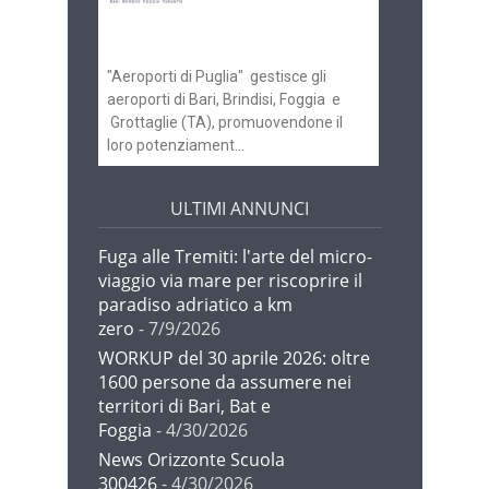
gli scali di Bari e
Brindisi
"Aeroporti di Puglia" gestisce gli
aeroporti di Bari, Brindisi, Foggia e
Grottaglie (TA), promuovendone il
loro potenziament...
ULTIMI ANNUNCI
Fuga alle Tremiti: l'arte del micro-
viaggio via mare per riscoprire il
paradiso adriatico a km
zero
- 7/9/2026
WORKUP del 30 aprile 2026: oltre
1600 persone da assumere nei
territori di Bari, Bat e
Foggia
- 4/30/2026
News Orizzonte Scuola
300426
- 4/30/2026