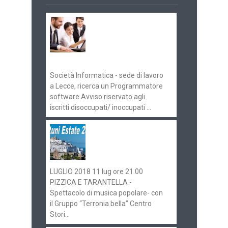
Offerte di lavoro e
concorsi
Pugliaimpiego
070516
Società Informatica - sede di lavoro
a Lecce, ricerca un Programmatore
software Avviso riservato agli
iscritti disoccupati/ inoccupati ...
Ostuni Estate 2018:
gli eventi in
programma
LUGLIO 2018 11 lug ore 21.00
PIZZICA E TARANTELLA -
Spettacolo di musica popolare- con
il Gruppo “Terronia bella” Centro
Stori...