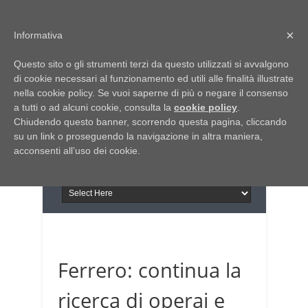
Home
Chi siamo
Contattaci
×
Informativa
Italia Notizie
Questo sito o gli strumenti terzi da questo utilizzati si avvalgono
Giornale di Basilicata
di cookie necessari al funzionamento ed utili alle finalità illustrate
INFORMAPUGLIA
nella cookie policy. Se vuoi saperne di più o negare il consenso
Giornale di Puglia
a tutti o ad alcuni cookie, consulta la
Il portale n.1 del lavoro
cookie policy
.
Chiudendo questo banner, scorrendo questa pagina, cliccando
in Puglia
su un link o proseguendo la navigazione in altra maniera,
acconsenti all’uso dei cookie.
Ferrero: continua la
ricerca di operai e