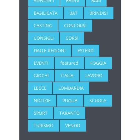
ANNUNCI
BANDI
BARI
BASILICATA
BAT
BRINDISI
CASTING
CONCORSI
CONSIGLI
CORSI
DALLE REGIONI
ESTERO
EVENTI
featured
FOGGIA
GIOCHI
ITALIA
LAVORO
LECCE
LOMBARDIA
NOTIZIE
PUGLIA
SCUOLA
SPORT
TARANTO
TURISMO
VENDO