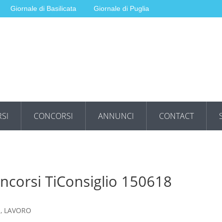
Giornale di Basilicata
Giornale di Puglia
SI
CONCORSI
ANNUNCI
CONTACT
oncorsi TiConsiglio 150618
,
LAVORO