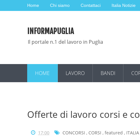
Home
Chi siamo
Contattaci
Italia Notizie
INFORMAPUGLIA
Il portale n.1 del lavoro in Puglia
HOME
LAVORO
BANDI
COR
Offerte di lavoro corsi e c
17:00
CONCORSI
,
CORSI
,
featured
,
ITALIA