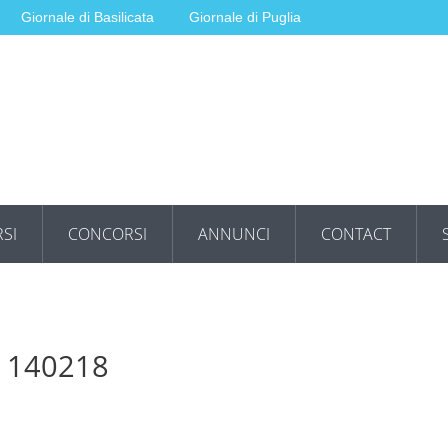
Giornale di Basilicata
Giornale di Puglia
SI
CONCORSI
ANNUNCI
CONTACT
e 140218