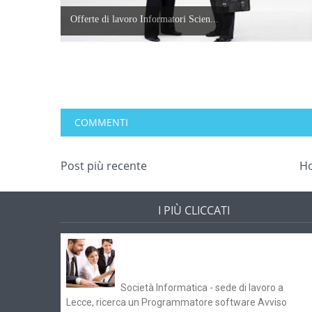
Offerte di lavoro Informatori Scien...
COMMENTI
Post più recente
H
I PIÙ CLICCATI
Offerte di lavoro e concorsi
Pugliaimpiego 070516
Società Informatica - sede di lavoro a
Lecce, ricerca un Programmatore software Avviso