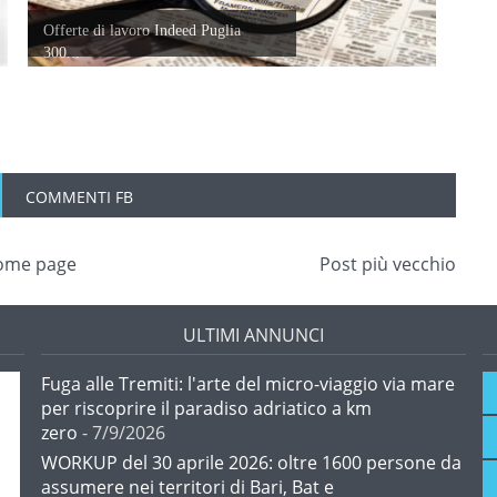
Offerte di lavoro Indeed Puglia
300...
COMMENTI FB
ome page
Post più vecchio
ULTIMI ANNUNCI
Fuga alle Tremiti: l'arte del micro-viaggio via mare
per riscoprire il paradiso adriatico a km
zero
- 7/9/2026
WORKUP del 30 aprile 2026: oltre 1600 persone da
assumere nei territori di Bari, Bat e