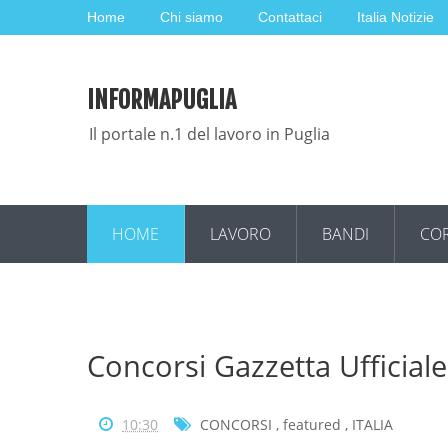
Home
Chi siamo
Contattaci
Italia Notizie
INFORMAPUGLIA
Il portale n.1 del lavoro in Puglia
HOME
LAVORO
BANDI
COR
Concorsi Gazzetta Ufficial
10:30
CONCORSI
,
featured
,
ITALIA