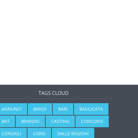
TAGS CLOUD
ANNUNCI
BANDI
BARI
BASILICATA
BAT
BRINDISI
CASTING
CONCORSI
CONSIGLI
CORSI
DALLE REGIONI