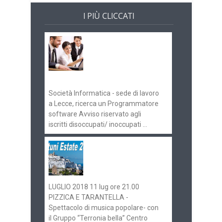
I PIÙ CLICCATI
Offerte di lavoro e
concorsi
Pugliaimpiego
070516
Società Informatica - sede di lavoro
a Lecce, ricerca un Programmatore
software Avviso riservato agli
iscritti disoccupati/ inoccupati ...
Ostuni Estate 2018:
gli eventi in
programma
LUGLIO 2018 11 lug ore 21.00
PIZZICA E TARANTELLA -
Spettacolo di musica popolare- con
il Gruppo “Terronia bella” Centro