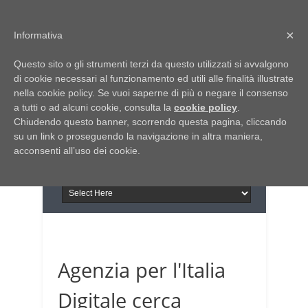
Home
Chi siamo
Contattaci
×
Informativa
Italia Notizie
Questo sito o gli strumenti terzi da questo utilizzati si avvalgono
Giornale di Basilicata
di cookie necessari al funzionamento ed utili alle finalità illustrate
INFORMAPUGLIA
nella cookie policy. Se vuoi saperne di più o negare il consenso
Giornale di Puglia
a tutti o ad alcuni cookie, consulta la
Il portale n.1 del lavoro
cookie policy
.
Chiudendo questo banner, scorrendo questa pagina, cliccando
in Puglia
su un link o proseguendo la navigazione in altra maniera,
acconsenti all’uso dei cookie.
Agenzia per l'Italia
Digitale cerca