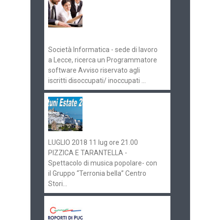
concorsi
Pugliaimpiego
070516
Società Informatica - sede di lavoro
a Lecce, ricerca un Programmatore
software Avviso riservato agli
iscritti disoccupati/ inoccupati ...
Ostuni Estate 2018:
gli eventi in
programma
LUGLIO 2018 11 lug ore 21.00
PIZZICA E TARANTELLA -
Spettacolo di musica popolare- con
il Gruppo “Terronia bella” Centro
Stori...
Aeroporti di Puglia
ricerca personale per