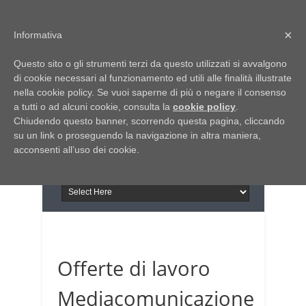
Home
Chi siamo
Contattaci
×
Informativa
Italia Notizie
Questo sito o gli strumenti terzi da questo utilizzati si avvalgono
Giornale di Basilicata
di cookie necessari al funzionamento ed utili alle finalità illustrate
INFORMAPUGLIA
nella cookie policy. Se vuoi saperne di più o negare il consenso
Giornale di Puglia
a tutti o ad alcuni cookie, consulta la
Il portale n.1 del lavoro
cookie policy
.
Chiudendo questo banner, scorrendo questa pagina, cliccando
in Puglia
su un link o proseguendo la navigazione in altra maniera,
acconsenti all’uso dei cookie.
Offerte di lavoro
Mediacomunicazione