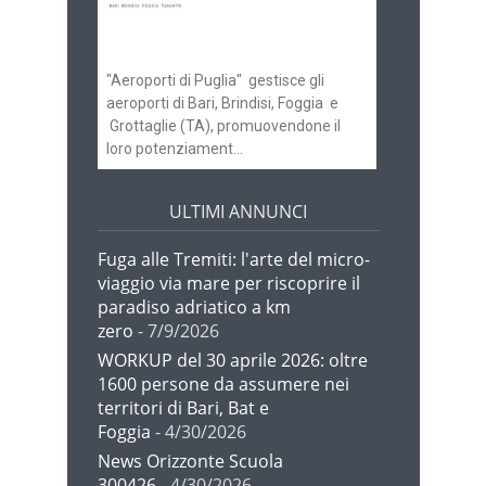
gli scali di Bari e
Brindisi
"Aeroporti di Puglia" gestisce gli
aeroporti di Bari, Brindisi, Foggia e
Grottaglie (TA), promuovendone il
loro potenziament...
ULTIMI ANNUNCI
Fuga alle Tremiti: l'arte del micro-
viaggio via mare per riscoprire il
paradiso adriatico a km
zero
- 7/9/2026
WORKUP del 30 aprile 2026: oltre
1600 persone da assumere nei
territori di Bari, Bat e
Foggia
- 4/30/2026
News Orizzonte Scuola
300426
- 4/30/2026