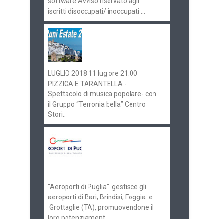
software Avviso riservato agli
iscritti disoccupati/ inoccupati ...
Ostuni Estate 2018:
gli eventi in
programma
LUGLIO 2018 11 lug ore 21.00
PIZZICA E TARANTELLA -
Spettacolo di musica popolare- con
il Gruppo “Terronia bella” Centro
Stori...
Aeroporti di Puglia
ricerca personale per
gli scali di Bari e
Brindisi
"Aeroporti di Puglia" gestisce gli
aeroporti di Bari, Brindisi, Foggia e
Grottaglie (TA), promuovendone il
loro potenziament...