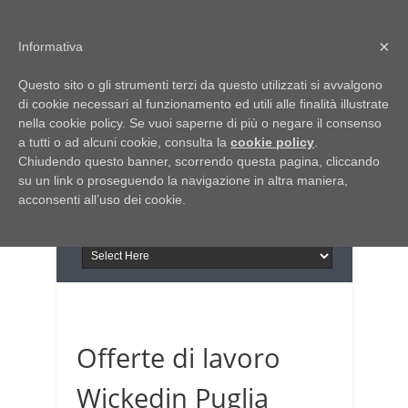
Home
Chi siamo
Contattaci
×
Informativa
Italia Notizie
Questo sito o gli strumenti terzi da questo utilizzati si avvalgono
Giornale di Basilicata
di cookie necessari al funzionamento ed utili alle finalità illustrate
INFORMAPUGLIA
nella cookie policy. Se vuoi saperne di più o negare il consenso
Giornale di Puglia
a tutti o ad alcuni cookie, consulta la
Il portale n.1 del lavoro
cookie policy
.
Chiudendo questo banner, scorrendo questa pagina, cliccando
in Puglia
su un link o proseguendo la navigazione in altra maniera,
acconsenti all’uso dei cookie.
Offerte di lavoro
Wickedin Puglia