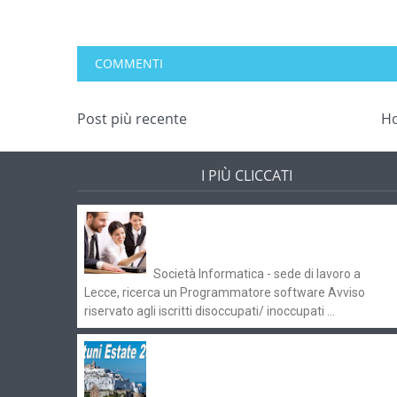
COMMENTI
Post più recente
H
I PIÙ CLICCATI
Offerte di lavoro e concorsi
Pugliaimpiego 070516
Società Informatica - sede di lavoro a
Lecce, ricerca un Programmatore software Avviso
riservato agli iscritti disoccupati/ inoccupati ...
Ostuni Estate 2018: gli eventi in
programma