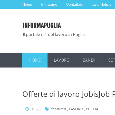
Home
Chi siamo
Contattaci
Italia Notizie
INFORMAPUGLIA
Il portale n.1 del lavoro in Puglia
HOME
LAVORO
BANDI
COR
Offerte di lavoro JobisJob
18:20
featured
,
LAVORO
,
PUGLIA