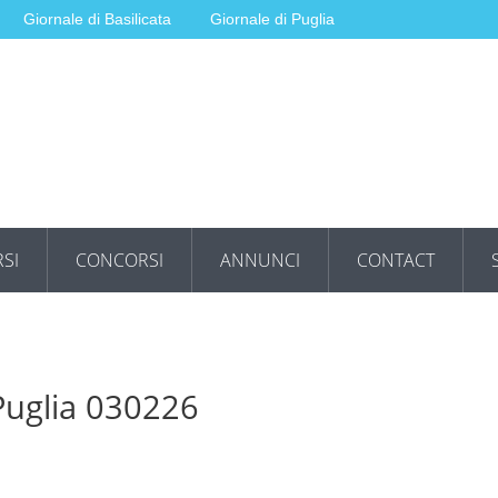
Giornale di Basilicata
Giornale di Puglia
SI
CONCORSI
ANNUNCI
CONTACT
 Puglia 030226