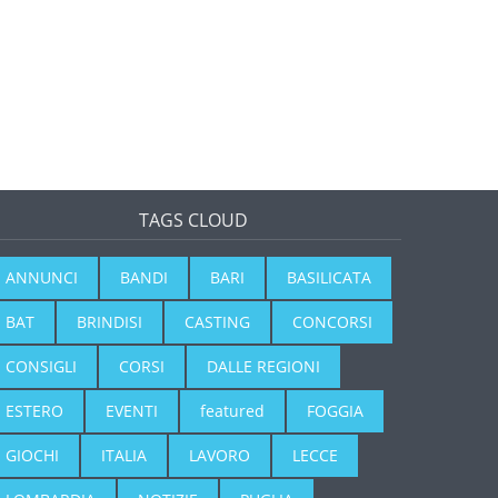
TAGS CLOUD
ANNUNCI
BANDI
BARI
BASILICATA
BAT
BRINDISI
CASTING
CONCORSI
CONSIGLI
CORSI
DALLE REGIONI
ESTERO
EVENTI
featured
FOGGIA
GIOCHI
ITALIA
LAVORO
LECCE