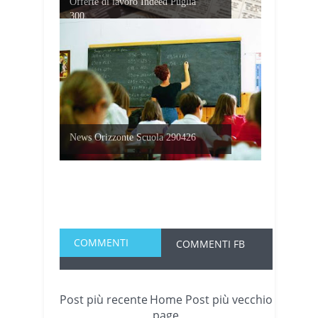
Offerte di lavoro Indeed Puglia
300...
News Orizzonte Scuola 290426
COMMENTI
COMMENTI FB
Post più recente
Home
Post più vecchio
page