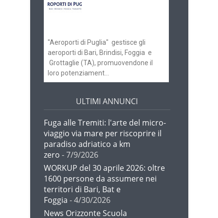
ricerca personale per
gli scali di Bari e
Brindisi
"Aeroporti di Puglia" gestisce gli
aeroporti di Bari, Brindisi, Foggia e
Grottaglie (TA), promuovendone il
loro potenziament...
ULTIMI ANNUNCI
Fuga alle Tremiti: l'arte del micro-
viaggio via mare per riscoprire il
paradiso adriatico a km
zero
- 7/9/2026
WORKUP del 30 aprile 2026: oltre
1600 persone da assumere nei
territori di Bari, Bat e
Foggia
- 4/30/2026
News Orizzonte Scuola