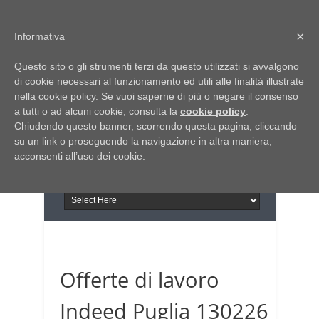
Home
Chi siamo
Contattaci
×
Informativa
Italia Notizie
Questo sito o gli strumenti terzi da questo utilizzati si avvalgono
Giornale di Basilicata
di cookie necessari al funzionamento ed utili alle finalità illustrate
INFORMAPUGLIA
nella cookie policy. Se vuoi saperne di più o negare il consenso
Giornale di Puglia
a tutti o ad alcuni cookie, consulta la
Il portale n.1 del lavoro
cookie policy
.
Chiudendo questo banner, scorrendo questa pagina, cliccando
in Puglia
su un link o proseguendo la navigazione in altra maniera,
acconsenti all’uso dei cookie.
Offerte di lavoro
Indeed Puglia 130226