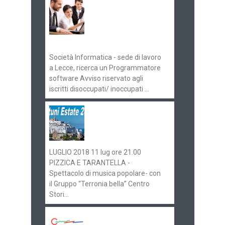
Offerte di lavoro e
concorsi
Pugliaimpiego
070516
Società Informatica - sede di lavoro
a Lecce, ricerca un Programmatore
software Avviso riservato agli
iscritti disoccupati/ inoccupati ...
Ostuni Estate 2018:
gli eventi in
programma
LUGLIO 2018 11 lug ore 21.00
PIZZICA E TARANTELLA -
Spettacolo di musica popolare- con
il Gruppo “Terronia bella” Centro
Stori...
Aeroporti di Puglia