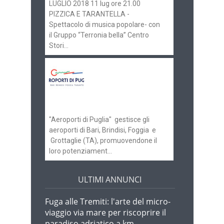
LUGLIO 2018 11 lug ore 21.00
PIZZICA E TARANTELLA -
Spettacolo di musica popolare- con
il Gruppo “Terronia bella” Centro
Stori...
Aeroporti di Puglia
ricerca personale per
gli scali di Bari e
Brindisi
"Aeroporti di Puglia" gestisce gli
aeroporti di Bari, Brindisi, Foggia e
Grottaglie (TA), promuovendone il
loro potenziament...
ULTIMI ANNUNCI
Fuga alle Tremiti: l'arte del micro-
viaggio via mare per riscoprire il
paradiso adriatico a km