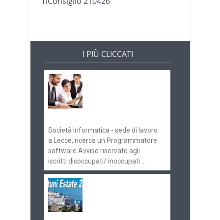
TiConsiglio 210426
I PIÙ CLICCATI
Offerte di lavoro e
concorsi
Pugliaimpiego
070516
Società Informatica - sede di lavoro
a Lecce, ricerca un Programmatore
software Avviso riservato agli
iscritti disoccupati/ inoccupati ...
Ostuni Estate 2018:
gli eventi in
programma