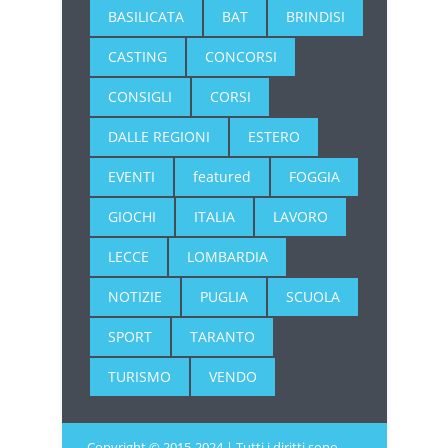
BASILICATA
BAT
BRINDISI
CASTING
CONCORSI
CONSIGLI
CORSI
DALLE REGIONI
ESTERO
EVENTI
featured
FOGGIA
GIOCHI
ITALIA
LAVORO
LECCE
LOMBARDIA
NOTIZIE
PUGLIA
SCUOLA
SPORT
TARANTO
TURISMO
VENDO
Copyright © 2015-2024 | Tutti i diritti sono