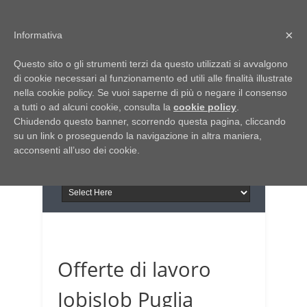
Home
Chi siamo
Contattaci
×
Informativa
Italia Notizie
Questo sito o gli strumenti terzi da questo utilizzati si avvalgono
Giornale di Basilicata
di cookie necessari al funzionamento ed utili alle finalità illustrate
INFORMAPUGLIA
nella cookie policy. Se vuoi saperne di più o negare il consenso
Giornale di Puglia
a tutti o ad alcuni cookie, consulta la
Il portale n.1 del lavoro
cookie policy
.
Chiudendo questo banner, scorrendo questa pagina, cliccando
in Puglia
su un link o proseguendo la navigazione in altra maniera,
acconsenti all’uso dei cookie.
Offerte di lavoro
JobisJob Puglia