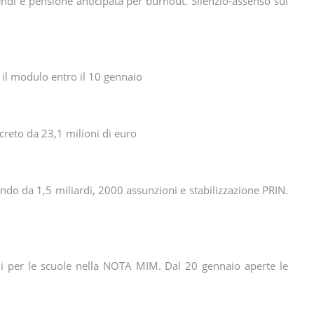
pendi e pensione anticipata per burnout. Silenzio-assenso sul
 il modulo entro il 10 gennaio
creto da 23,1 milioni di euro
do da 1,5 miliardi, 2000 assunzioni e stabilizzazione PRIN.
ni per le scuole nella NOTA MIM. Dal 20 gennaio aperte le