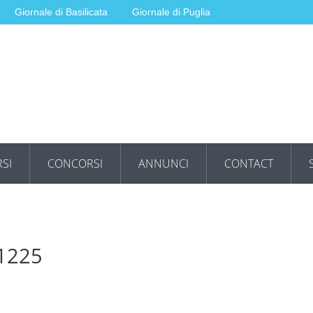
Giornale di Basilicata
Giornale di Puglia
SI
CONCORSI
ANNUNCI
CONTACT
01225