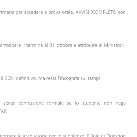
rimaria per accedere a prova orale. AVVISI [COMPLETO con
nticipare il termine al 31 ottobre e attribuire al Ministro il
 il CCNI definitivo, ma resta l’incognita sui tempi
e senza confessione formale se lo studente non nega
 TAR
ornare la graduatoria per le supplenze. Pillole di Question