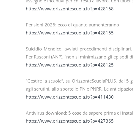
assegno e incentivi per chi resta a lavoro. Con tabell
https://www.orizzontescuola.it/?p=428168
Pensioni 2026: ecco di quanto aumenteranno
https://www.orizzontescuola.it/?p=428165
Suicidio Mendico, avviati procedimenti disciplinari. 
Per Rusconi (ANP), “non si minimizzano gli episodi d
https://www.orizzontescuola.it/?p=428125
“Gestire la scuola”, su OrizzonteScuolaPLUS, dal 5 g
agli scrutini, allo sportello PN e PNRR. Le anticipazio
https://www.orizzontescuola.it/?p=411430
Antivirus download: 5 cose da sapere prima di instal
https://www.orizzontescuola.it/?p=427365