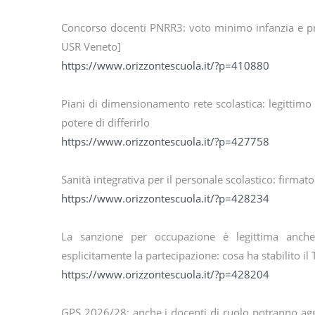
Concorso docenti PNRR3: voto minimo infanzia e p
USR Veneto]
https://www.orizzontescuola.it/?p=410880
Piani di dimensionamento rete scolastica: legittimo a
potere di differirlo
https://www.orizzontescuola.it/?p=427758
Sanità integrativa per il personale scolastico: firmato
https://www.orizzontescuola.it/?p=428234
La sanzione per occupazione è legittima anch
esplicitamente la partecipazione: cosa ha stabilito il
https://www.orizzontescuola.it/?p=428204
GPS 2026/28: anche i docenti di ruolo potranno aggi