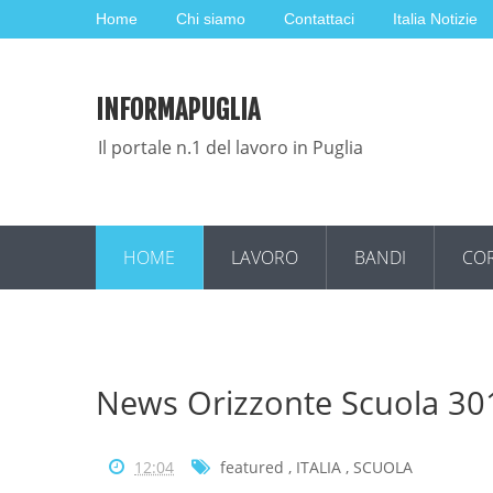
Home
Chi siamo
Contattaci
Italia Notizie
INFORMAPUGLIA
Il portale n.1 del lavoro in Puglia
HOME
LAVORO
BANDI
COR
News Orizzonte Scuola 3
12:04
featured
,
ITALIA
,
SCUOLA