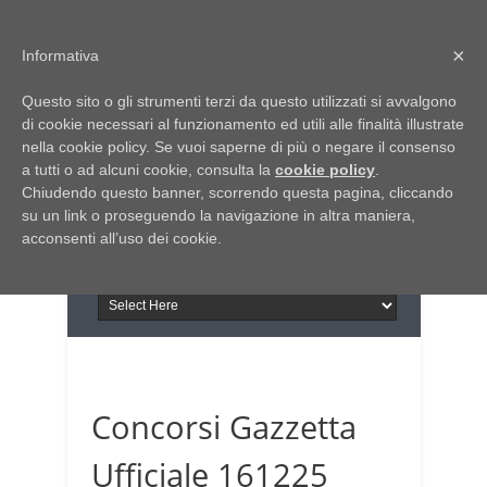
Home
Chi siamo
Contattaci
×
Informativa
Italia Notizie
Questo sito o gli strumenti terzi da questo utilizzati si avvalgono
Giornale di Basilicata
di cookie necessari al funzionamento ed utili alle finalità illustrate
INFORMAPUGLIA
nella cookie policy. Se vuoi saperne di più o negare il consenso
Giornale di Puglia
a tutti o ad alcuni cookie, consulta la
Il portale n.1 del lavoro
cookie policy
.
Chiudendo questo banner, scorrendo questa pagina, cliccando
in Puglia
su un link o proseguendo la navigazione in altra maniera,
acconsenti all’uso dei cookie.
Concorsi Gazzetta
Ufficiale 161225