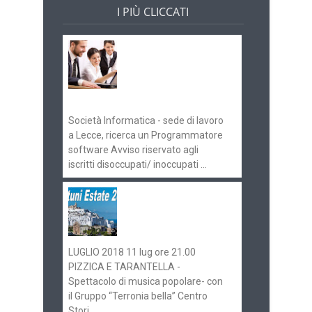
I PIÙ CLICCATI
Offerte di lavoro e
concorsi
Pugliaimpiego
070516
Società Informatica - sede di lavoro
a Lecce, ricerca un Programmatore
software Avviso riservato agli
iscritti disoccupati/ inoccupati ...
Ostuni Estate 2018:
gli eventi in
programma
LUGLIO 2018 11 lug ore 21.00
PIZZICA E TARANTELLA -
Spettacolo di musica popolare- con
il Gruppo “Terronia bella” Centro
Stori...