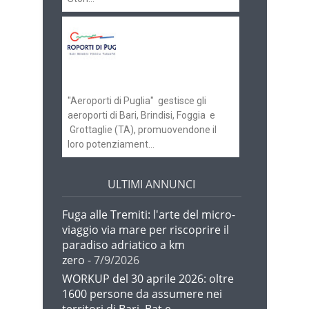
Aeroporti di Puglia
ricerca personale per
gli scali di Bari e
Brindisi
"Aeroporti di Puglia" gestisce gli
aeroporti di Bari, Brindisi, Foggia e
Grottaglie (TA), promuovendone il
loro potenziament...
ULTIMI ANNUNCI
Fuga alle Tremiti: l'arte del micro-
viaggio via mare per riscoprire il
paradiso adriatico a km
zero
- 7/9/2026
WORKUP del 30 aprile 2026: oltre
1600 persone da assumere nei
territori di Bari, Bat e