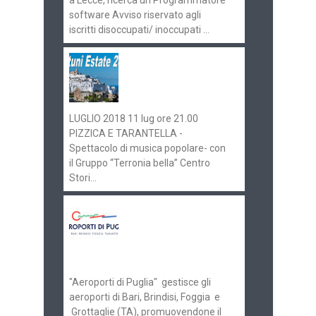
software Avviso riservato agli
iscritti disoccupati/ inoccupati ...
Ostuni Estate 2018:
gli eventi in
programma
LUGLIO 2018 11 lug ore 21.00
PIZZICA E TARANTELLA -
Spettacolo di musica popolare- con
il Gruppo “Terronia bella” Centro
Stori...
Aeroporti di Puglia
ricerca personale per
gli scali di Bari e
Brindisi
"Aeroporti di Puglia" gestisce gli
aeroporti di Bari, Brindisi, Foggia e
Grottaglie (TA), promuovendone il