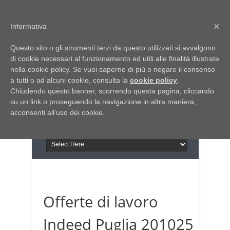
Home
Chi siamo
Contattaci
×
Informativa
Italia Notizie
Questo sito o gli strumenti terzi da questo utilizzati si avvalgono
Giornale di Basilicata
di cookie necessari al funzionamento ed utili alle finalità illustrate
INFORMAPUGLIA
nella cookie policy. Se vuoi saperne di più o negare il consenso
Giornale di Puglia
a tutti o ad alcuni cookie, consulta la
Il portale n.1 del lavoro
cookie policy
.
Chiudendo questo banner, scorrendo questa pagina, cliccando
in Puglia
su un link o proseguendo la navigazione in altra maniera,
acconsenti all’uso dei cookie.
Offerte di lavoro
Indeed Puglia 201025