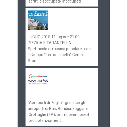
iscritti disoccupati/ inoccupati ...
Ostuni Estate 2018:
gli eventi in
programma
LUGLIO 2018 11 lug ore 21.00
PIZZICA E TARANTELLA -
Spettacolo di musica popolare- con
il Gruppo “Terronia bella” Centro
Stori...
Aeroporti di Puglia
ricerca personale per
gli scali di Bari e
Brindisi
"Aeroporti di Puglia" gestisce gli
aeroporti di Bari, Brindisi, Foggia e
Grottaglie (TA), promuovendone il
loro potenziament...