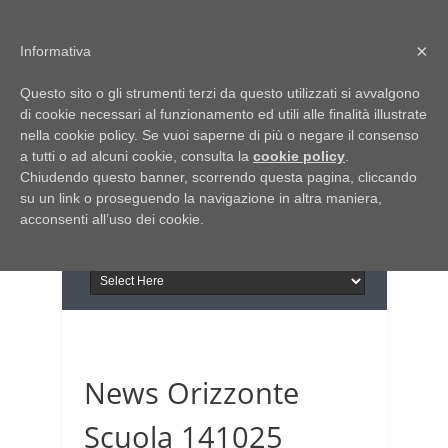
Home
Chi siamo
Contattaci
×
Informativa
Italia Notizie
Questo sito o gli strumenti terzi da questo utilizzati si avvalgono
Giornale di Basilicata
di cookie necessari al funzionamento ed utili alle finalità illustrate
INFORMAPUGLIA
nella cookie policy. Se vuoi saperne di più o negare il consenso
Giornale di Puglia
a tutti o ad alcuni cookie, consulta la
Il portale n.1 del lavoro
cookie policy
.
Chiudendo questo banner, scorrendo questa pagina, cliccando
in Puglia
su un link o proseguendo la navigazione in altra maniera,
acconsenti all’uso dei cookie.
News Orizzonte
Scuola 141025