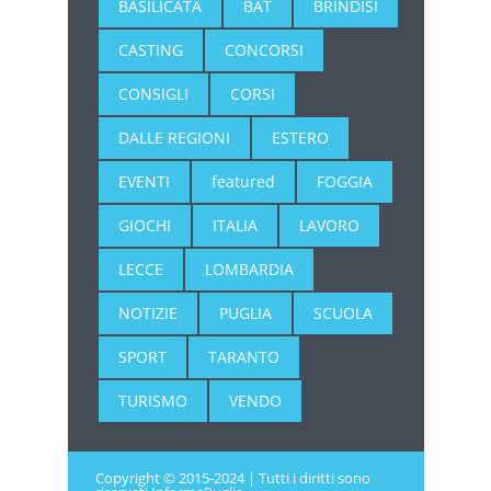
BASILICATA
BAT
BRINDISI
CASTING
CONCORSI
CONSIGLI
CORSI
DALLE REGIONI
ESTERO
EVENTI
featured
FOGGIA
GIOCHI
ITALIA
LAVORO
LECCE
LOMBARDIA
NOTIZIE
PUGLIA
SCUOLA
SPORT
TARANTO
TURISMO
VENDO
Copyright © 2015-2024 | Tutti i diritti sono