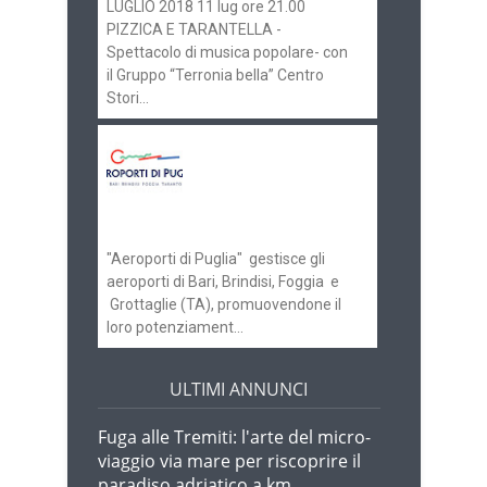
LUGLIO 2018 11 lug ore 21.00
PIZZICA E TARANTELLA -
Spettacolo di musica popolare- con
il Gruppo “Terronia bella” Centro
Stori...
Aeroporti di Puglia
ricerca personale per
gli scali di Bari e
Brindisi
"Aeroporti di Puglia" gestisce gli
aeroporti di Bari, Brindisi, Foggia e
Grottaglie (TA), promuovendone il
loro potenziament...
ULTIMI ANNUNCI
Fuga alle Tremiti: l'arte del micro-
viaggio via mare per riscoprire il
paradiso adriatico a km