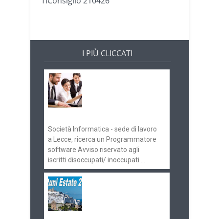
TiConsiglio 210426
I PIÙ CLICCATI
Offerte di lavoro e
concorsi
Pugliaimpiego
070516
Società Informatica - sede di lavoro
a Lecce, ricerca un Programmatore
software Avviso riservato agli
iscritti disoccupati/ inoccupati ...
Ostuni Estate 2018:
gli eventi in
programma