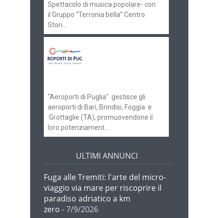
Spettacolo di musica popolare- con
il Gruppo “Terronia bella” Centro
Stori...
Aeroporti di Puglia
ricerca personale per
gli scali di Bari e
Brindisi
"Aeroporti di Puglia" gestisce gli
aeroporti di Bari, Brindisi, Foggia e
Grottaglie (TA), promuovendone il
loro potenziament...
ULTIMI ANNUNCI
Fuga alle Tremiti: l'arte del micro-
viaggio via mare per riscoprire il
paradiso adriatico a km
zero
- 7/9/2026