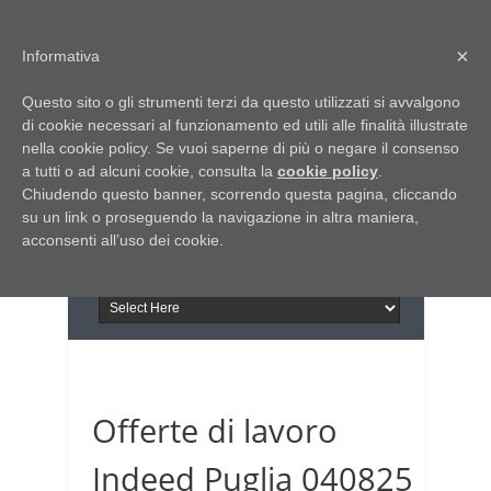
Home
Chi siamo
Contattaci
×
Informativa
Italia Notizie
Questo sito o gli strumenti terzi da questo utilizzati si avvalgono
Giornale di Basilicata
di cookie necessari al funzionamento ed utili alle finalità illustrate
INFORMAPUGLIA
nella cookie policy. Se vuoi saperne di più o negare il consenso
Giornale di Puglia
a tutti o ad alcuni cookie, consulta la
Il portale n.1 del lavoro
cookie policy
.
Chiudendo questo banner, scorrendo questa pagina, cliccando
in Puglia
su un link o proseguendo la navigazione in altra maniera,
acconsenti all’uso dei cookie.
Offerte di lavoro
Indeed Puglia 040825