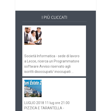
I PIÙ CLICCATI
Offerte di lavoro e
concorsi
Pugliaimpiego
070516
Società Informatica - sede di lavoro
a Lecce, ricerca un Programmatore
software Avviso riservato agli
iscritti disoccupati/ inoccupati ...
Ostuni Estate 2018:
gli eventi in
programma
LUGLIO 2018 11 lug ore 21.00
PIZZICA E TARANTELLA -