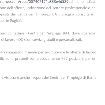
calameo.com/read/007407171a333e4d589dd
- sono indicati
zione dell’offerta, indicazione del settore professionale e del
oposti dai Centri per l’impiego BAT, bisogna consultare il
er te Puglia”.
ssono contattare i Centri per l’impiego BAT, dove operatori
i lavoro (IDO) con servizi gratuiti e personalizzati.
e Bari cooperano insieme per promuovere le offerte di lavoro
biti, sono presenti complessivamente 777 posizioni per un
ile visionare anche i report dei Centri per l’impiego di Bari e