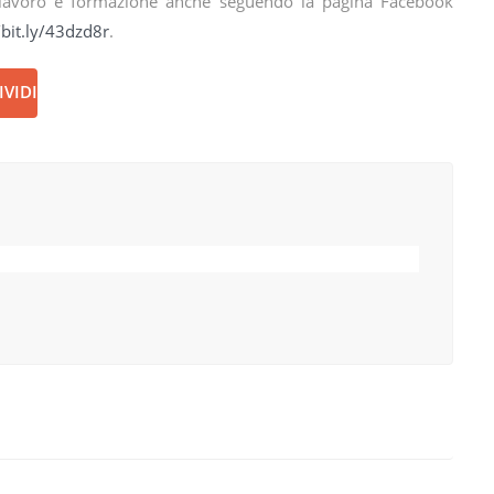
di lavoro e formazione anche seguendo la pagina Facebook
/bit.ly/43dzd8r
.
VIDI