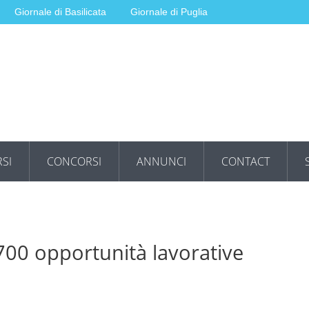
Giornale di Basilicata
Giornale di Puglia
SI
CONCORSI
ANNUNCI
CONTACT
 700 opportunità lavorative