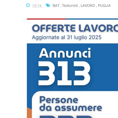
18:16
BAT
,
featured
,
LAVORO
,
PUGLIA