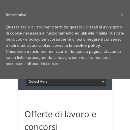
Home
Chi siamo
Contattaci
×
Informativa
Italia Notizie
Questo sito o gli strumenti terzi da questo utilizzati si avvalgono
Giornale di Basilicata
di cookie necessari al funzionamento ed utili alle finalità illustrate
INFORMAPUGLIA
nella cookie policy. Se vuoi saperne di più o negare il consenso
Giornale di Puglia
a tutti o ad alcuni cookie, consulta la
Il portale n.1 del lavoro
cookie policy
.
Chiudendo questo banner, scorrendo questa pagina, cliccando
in Puglia
su un link o proseguendo la navigazione in altra maniera,
acconsenti all’uso dei cookie.
Offerte di lavoro e
concorsi