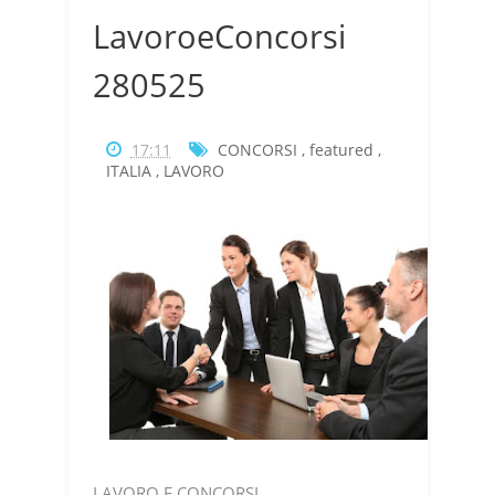
LavoroeConcorsi
280525
17:11
CONCORSI
,
featured
,
ITALIA
,
LAVORO
LAVORO E CONCORSI