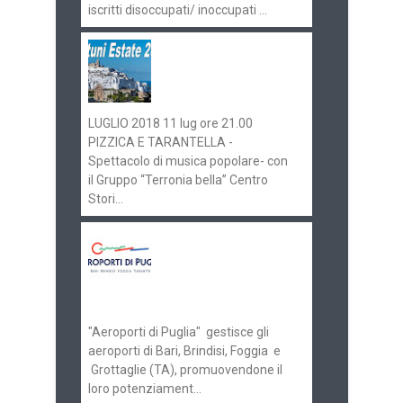
iscritti disoccupati/ inoccupati ...
Ostuni Estate 2018:
gli eventi in
programma
LUGLIO 2018 11 lug ore 21.00
PIZZICA E TARANTELLA -
Spettacolo di musica popolare- con
il Gruppo “Terronia bella” Centro
Stori...
Aeroporti di Puglia
ricerca personale per
gli scali di Bari e
Brindisi
"Aeroporti di Puglia" gestisce gli
aeroporti di Bari, Brindisi, Foggia e
Grottaglie (TA), promuovendone il
loro potenziament...