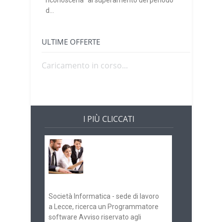
riconoscerla “al superamento del periodo
d...
ULTIME OFFERTE
Caricamento in corso...
I PIÙ CLICCATI
Offerte di lavoro e
concorsi
Pugliaimpiego
070516
Società Informatica - sede di lavoro
a Lecce, ricerca un Programmatore
software Avviso riservato agli