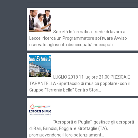
Offerte di lavoro e concorsi
Pugliaimpiego 070516
Società Informatica - sede di lavoro a
Lecce, ricerca un Programmatore software Avviso
riservato agli iscritti disoccupati/ inoccupati ...
Ostuni Estate 2018: gli eventi in
programma
LUGLIO 2018 11 lug ore 21.00 PIZZICA E
TARANTELLA -Spettacolo di musica popolare- con il
Gruppo “Terronia bella” Centro Stori...
Aeroporti di Puglia ricerca personale
per gli scali di Bari e Brindisi
"Aeroporti di Puglia" gestisce gli aeroporti
di Bari, Brindisi, Foggia e Grottaglie (TA),
promuovendone il loro potenziament...