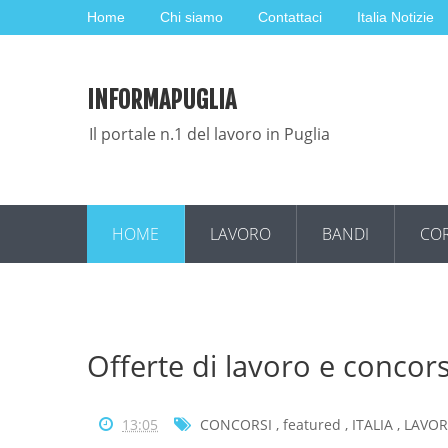
Home
Chi siamo
Contattaci
Italia Notizie
INFORMAPUGLIA
Il portale n.1 del lavoro in Puglia
HOME
LAVORO
BANDI
COR
Offerte di lavoro e conco
13:05
CONCORSI
,
featured
,
ITALIA
,
LAVO