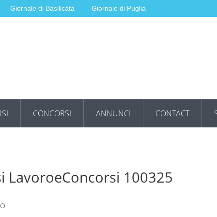
Giornale di Basilicata
Giornale di Puglia
SI
CONCORSI
ANNUNCI
CONTACT
rsi LavoroeConcorsi 100325
RO