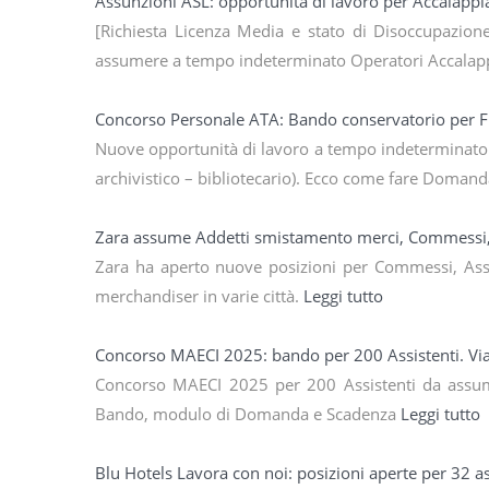
Assunzioni ASL: opportunità di lavoro per Accalappi
[Richiesta Licenza Media e stato di Disoccupazione
assumere a tempo indeterminato Operatori Accalappi
Concorso Personale ATA: Bando conservatorio per Fu
Nuove opportunità di lavoro a tempo indeterminato p
archivistico – bibliotecario). Ecco come fare Doman
Zara assume Addetti smistamento merci, Commessi, 
Zara ha aperto nuove posizioni per Commessi, Assi
merchandiser in varie città.
Leggi tutto
Concorso MAECI 2025: bando per 200 Assistenti. Vi
Concorso MAECI 2025 per 200 Assistenti da assum
Bando, modulo di Domanda e Scadenza
Leggi tutto
Blu Hotels Lavora con noi: posizioni aperte per 32 a