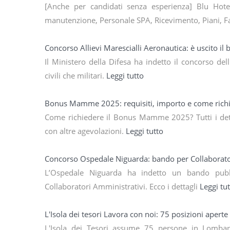
[Anche per candidati senza esperienza] Blu Hotels
manutenzione, Personale SPA, Ricevimento, Piani, Fac
Concorso Allievi Marescialli Aeronautica: è uscito il
Il Ministero della Difesa ha indetto il concorso del
civili che militari.
Leggi tutto
Bonus Mamme 2025: requisiti, importo e come rich
Come richiedere il Bonus Mamme 2025? Tutti i dett
con altre agevolazioni.
Leggi tutto
Concorso Ospedale Niguarda: bando per Collaborato
L’Ospedale Niguarda ha indetto un bando pubbl
Collaboratori Amministrativi. Ecco i dettagli
Leggi tu
L'Isola dei tesori Lavora con noi: 75 posizioni aperte
L'Isola dei Tesori assume 75 persone in Lombar