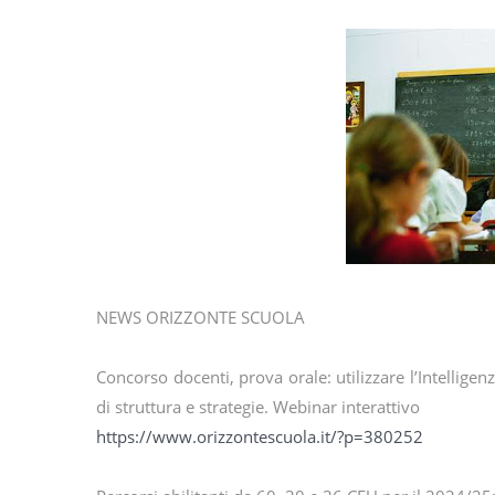
NEWS ORIZZONTE SCUOLA
Concorso docenti, prova orale: utilizzare l’Intelligen
di struttura e strategie. Webinar interattivo
https://www.orizzontescuola.it/?p=380252