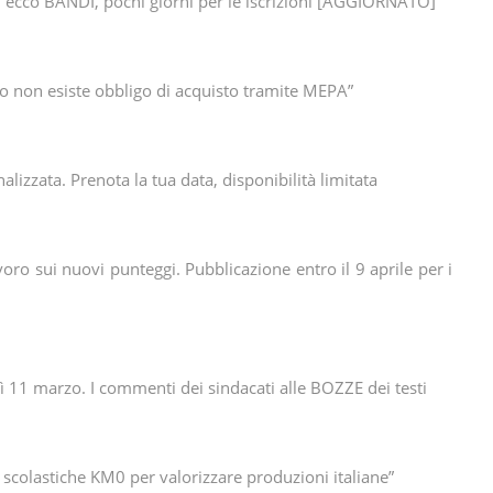
5: ecco BANDI, pochi giorni per le iscrizioni [AGGIORNATO]
ro non esiste obbligo di acquisto tramite MEPA”
izzata. Prenota la tua data, disponibilità limitata
voro sui nuovi punteggi. Pubblicazione entro il 9 aprile per i
 11 marzo. I commenti dei sindacati alle BOZZE dei testi
 scolastiche KM0 per valorizzare produzioni italiane”