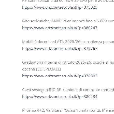
Percorsi abilitanti da 60, 30 e 36 CFU per il 2024/2
https://www.orizzontescuola.it/?p=375025
Gite scolastiche, ANAC: “Per importi fino a 5.000 eu
https://www.orizzontescuola.it/?p=380247
Mobilità docenti ed ATA 2025/26: consulenza personal
https://www.orizzontescuola.it/?p=379767
Graduatoria interna di istituto 2025/26: scuole al la
docenti [LO SPECIALE]
https://www.orizzontescuola.it/?p=378803
Corsi sostegno INDIRE, riunione di confronto martedì
https://www.orizzontescuola.it/?p=380234
Riforma 4+2, Valditara: “Quasi 10mila iscritti. Mense