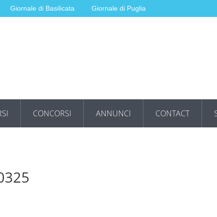
Giornale di Basilicata
Giornale di Puglia
SI
CONCORSI
ANNUNCI
CONTACT
70325