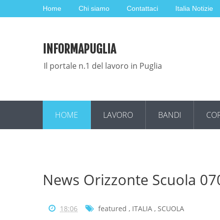
Home
Chi siamo
Contattaci
Italia Notizie
INFORMAPUGLIA
Il portale n.1 del lavoro in Puglia
HOME
LAVORO
BANDI
COR
News Orizzonte Scuola 0
18:06
featured
,
ITALIA
,
SCUOLA