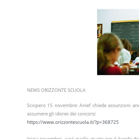
NEWS ORIZZONTE SCUOLA
Sciopero 15 novembre: Anief chiede assunzioni anch
assumere gli idonei dei concorsi
https://www.orizzontescuola.it/?p=368725
Inizia novembre, sarà quello giusto per il bando 