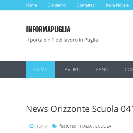
Home
Chi siamo
Contattaci
Italia Notizie
INFORMAPUGLIA
Il portale n.1 del lavoro in Puglia
HOME
LAVORO
BANDI
COR
News Orizzonte Scuola 0
15:43
featured
,
ITALIA
,
SCUOLA