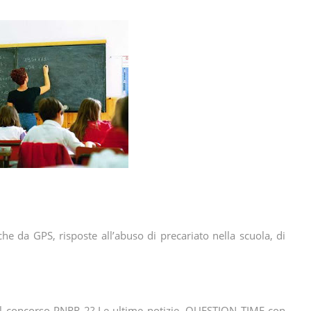
e da GPS, risposte all’abuso di precariato nella scuola, di
del concorso PNRR 2? Le ultime notizie. QUESTION TIME con