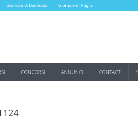
Giornale di Basilicata
Giornale di Puglia
SI
CONCORSI
ANNUNCI
CONTACT
41124