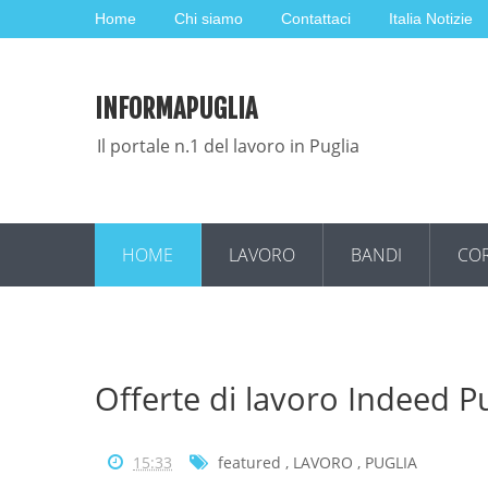
Home
Chi siamo
Contattaci
Italia Notizie
INFORMAPUGLIA
Il portale n.1 del lavoro in Puglia
HOME
LAVORO
BANDI
COR
Offerte di lavoro Indeed P
15:33
featured
,
LAVORO
,
PUGLIA