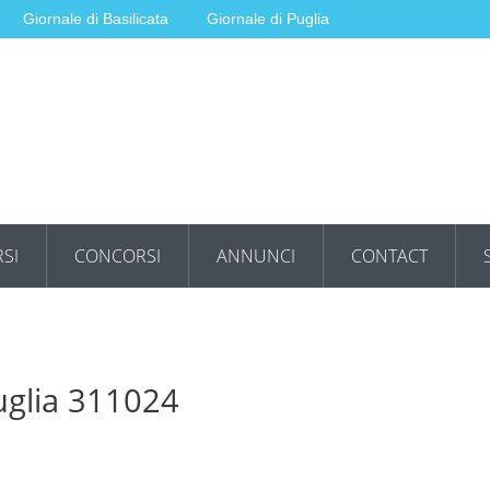
Giornale di Basilicata
Giornale di Puglia
SI
CONCORSI
ANNUNCI
CONTACT
uglia 311024