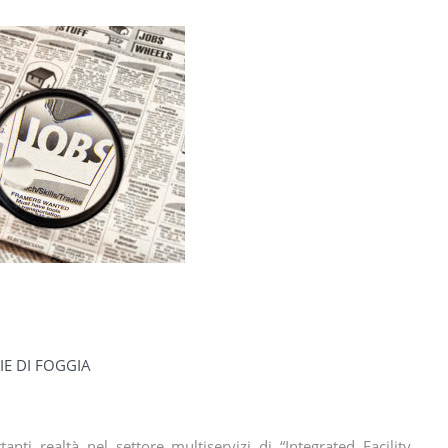
IE DI FOGGIA
 realtà nel settore multiservizi di “Integrated Facility